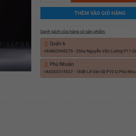
THÊM VÀO GIỎ HÀNG
Danh sách cửa hàng có sản phẩm:
Quận 6
+84862998279 - 256a Nguyễn Văn Luông P11 Q
Phú Nhuận
+84363315527 - 184B Lê Văn Sỹ P10 Q.Phú Nh