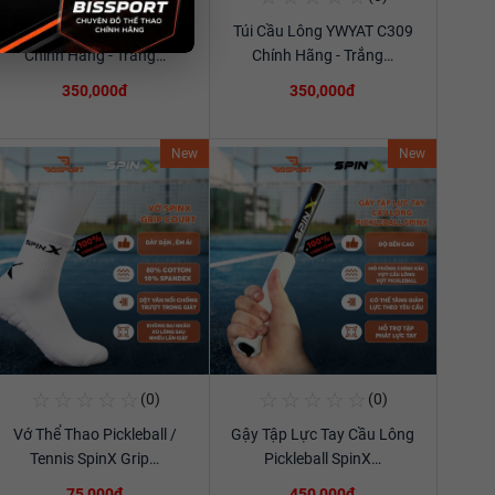
Túi Cầu Lông YWYAT C309
Túi Cầu Lông YWYAT C309
Xem chi tiết
Xem chi tiết
Chính Hãng - Trắng…
Chính Hãng - Trắng…
350,000đ
350,000đ
New
New
☆
☆
☆
☆
☆
☆
☆
☆
☆
☆
(0)
(0)
Mua Ngay
Mua Ngay
Vớ Thể Thao Pickleball /
Gậy Tập Lực Tay Cầu Lông
Xem chi tiết
Xem chi tiết
Tennis SpinX Grip…
Pickleball SpinX…
75,000đ
450,000đ