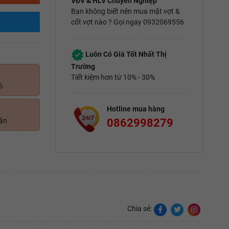
VĐV & HLV Chuyên Nghiệp
Bạn không biết nên mua mặt vợt &
cốt vợt nào ? Gọi ngay 0932069556
Luôn Có Giá Tốt Nhất Thị
Trường
Tiết kiệm hơn từ 10% - 30%
6
Hotline mua hàng
0862998279
uận
Chia sẻ: