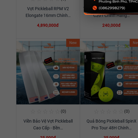
Vợt Pickleball RPM V2
Túi Thể Thao Cầu Lông Ywya
Xem chi tiết
Xem chi tiết
Elongate 16mm Chính…
C201 Chính Hãng…
4,890,000đ
240,000đ
New
Ne
☆
☆
☆
☆
☆
☆
☆
☆
☆
☆
(0)
(0)
Mua Ngay
Mua Ngay
Viền Bảo Vệ Vợt Pickleball
Quả Bóng Pickleball SpinX
Xem chi tiết
Xem chi tiết
Cao Cấp - Bền…
Pro Tour 48H Chính…
25,000đ
35,000đ