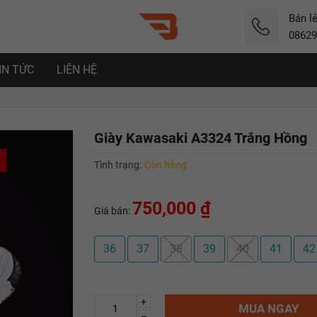
Bán l
08629
IN TỨC
LIÊN HỆ
Giày Kawasaki A3324 Trắng Hồng
Tình trạng:
Còn hàng
750,000 ₫
Giá bán:
36
37
38
39
40
41
42
+
MUA NGAY
–