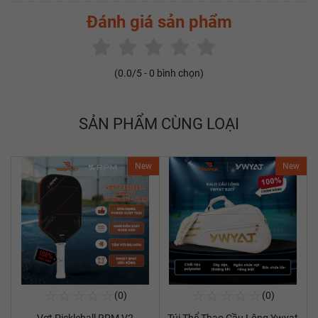
Đánh giá sản phẩm
(
0.0
/5 -
0
bình chọn)
SẢN PHẨM CÙNG LOẠI
New
New
☆
☆
☆
☆
☆
☆
☆
☆
☆
☆
(0)
(0)
Mua Ngay
Mua Ngay