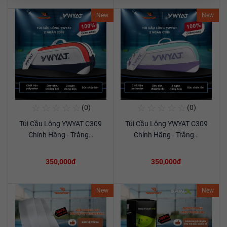
New
New
☆
☆
☆
☆
☆
☆
☆
☆
☆
☆
(0)
(0)
Mua Ngay
Mua Ngay
Túi Cầu Lông YWYAT C309
Túi Cầu Lông YWYAT C309
Xem chi tiết
Xem chi tiết
Chính Hãng - Trắng…
Chính Hãng - Trắng…
350,000đ
350,000đ
New
New