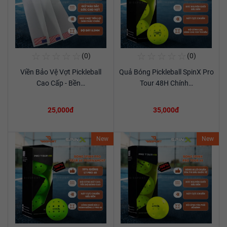
☆
☆
☆
☆
☆
☆
☆
☆
☆
☆
(0)
(0)
Mua Ngay
Mua Ngay
Viền Bảo Vệ Vợt Pickleball
Quả Bóng Pickleball SpinX Pro
Xem chi tiết
Xem chi tiết
Cao Cấp - Bền…
Tour 48H Chính…
25,000đ
35,000đ
New
New