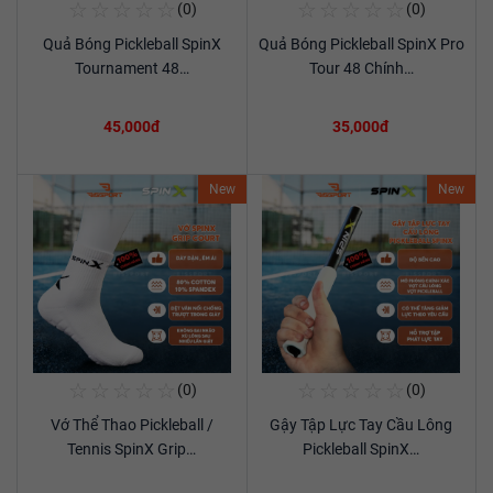
☆
☆
☆
☆
☆
☆
☆
☆
☆
☆
(0)
(0)
Mua Ngay
Mua Ngay
Quả Bóng Pickleball SpinX
Quả Bóng Pickleball SpinX Pro
Xem chi tiết
Xem chi tiết
Tournament 48…
Tour 48 Chính…
45,000đ
35,000đ
New
New
☆
☆
☆
☆
☆
☆
☆
☆
☆
☆
(0)
(0)
Mua Ngay
Mua Ngay
Vớ Thể Thao Pickleball /
Gậy Tập Lực Tay Cầu Lông
Xem chi tiết
Xem chi tiết
Tennis SpinX Grip…
Pickleball SpinX…