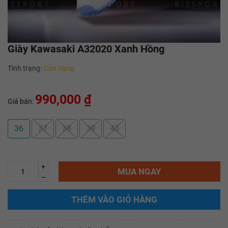
Giày Kawasaki A32020 Xanh Hồng
Tình trạng:
Còn hàng
990,000 ₫
Giá bán:
36
37
38
39
40
+
MUA NGAY
–
THÊM VÀO GIỎ HÀNG