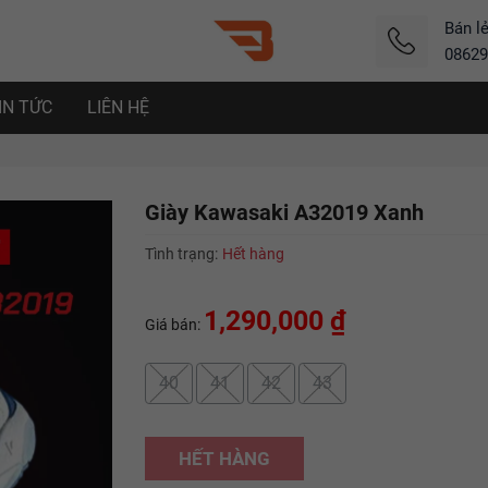
Bán l
08629
IN TỨC
LIÊN HỆ
Giày Kawasaki A32019 Xanh
Tình trạng:
Hết hàng
1,290,000 ₫
Giá bán:
40
41
42
43
HẾT HÀNG