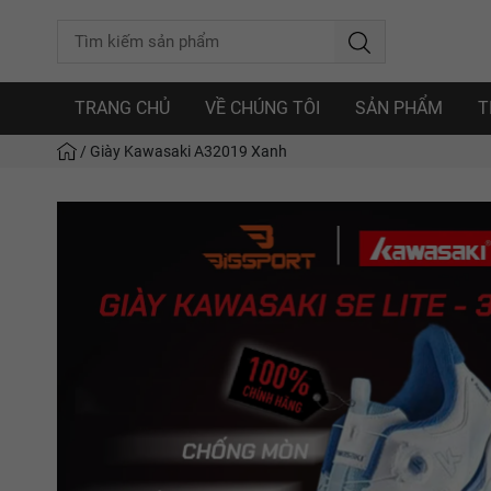
TRANG CHỦ
VỀ CHÚNG TÔI
SẢN PHẨM
T
/
Giày Kawasaki A32019 Xanh