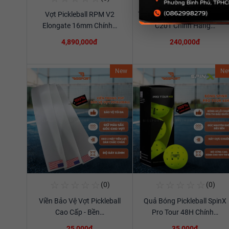
Vợt Pickleball RPM V2
Túi Thể Thao Cầu Lông Ywya
Xem chi tiết
Xem chi tiết
Elongate 16mm Chính…
C201 Chính Hãng…
4,890,000đ
240,000đ
New
Ne
☆
☆
☆
☆
☆
☆
☆
☆
☆
☆
(0)
(0)
Mua Ngay
Mua Ngay
Viền Bảo Vệ Vợt Pickleball
Quả Bóng Pickleball SpinX
Xem chi tiết
Xem chi tiết
Cao Cấp - Bền…
Pro Tour 48H Chính…
25,000đ
35,000đ