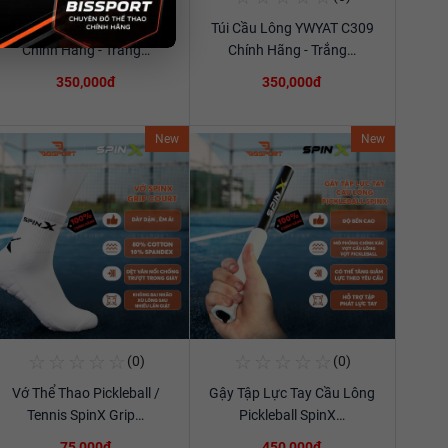
Túi Cầu Lông YWYAT C309
Túi Cầu Lông YWYAT C309
Xem chi tiết
Xem chi tiết
Chính Hãng - Trắng…
Chính Hãng - Trắng…
350,000đ
350,000đ
New
New
☆
☆
☆
☆
☆
☆
☆
☆
☆
☆
(0)
(0)
Mua Ngay
Mua Ngay
Vớ Thể Thao Pickleball /
Gậy Tập Lực Tay Cầu Lông
Xem chi tiết
Xem chi tiết
Tennis SpinX Grip…
Pickleball SpinX…
75,000đ
450,000đ