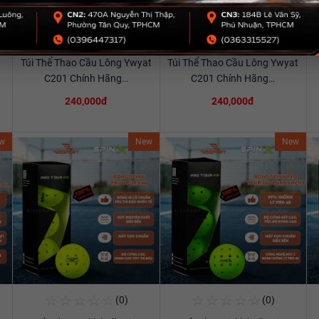
☆
☆
☆
☆
☆
☆
☆
☆
☆
☆
(0)
(0)
Mua Ngay
Mua Ngay
Túi Thể Thao Cầu Lông Ywyat
Túi Thể Thao Cầu Lông Ywyat
Xem chi tiết
Xem chi tiết
C201 Chính Hãng…
C201 Chính Hãng…
240,000đ
240,000đ
w
New
New
☆
☆
☆
☆
☆
☆
☆
☆
☆
☆
(0)
(0)
Mua Ngay
Mua Ngay