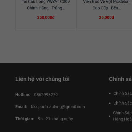
Túi Cầu Lông YWYAT C309
Viền Bảo Vệ Vợt Pickleball
Xem chi tiết
Xem chi tiết
Chính Hãng - Trắng…
Cao Cấp - Bền…
350,000đ
25,000đ
Liên hệ với chúng tôi
Chính sá
Chính Sác
Hotline:
0862998279
Chính Sác
Email:
bissport.caulong@gmail.com
Chính Sác
Thời gian:
9h - 21h hàng ngày
Hàng Hoá