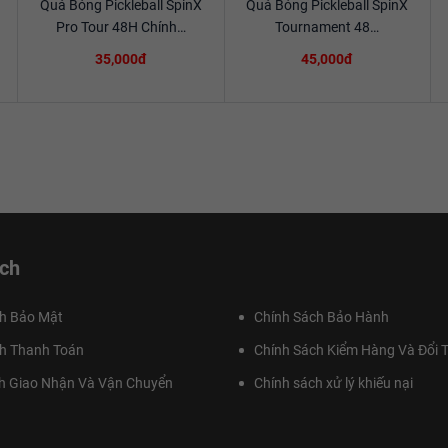
Quả Bóng Pickleball SpinX
Quả Bóng Pickleball SpinX
Xem chi tiết
Xem chi tiết
Pro Tour 48H Chính…
Tournament 48…
35,000đ
45,000đ
ch
h Bảo Mật
Chính Sách Bảo Hành
h Thanh Toán
Chính Sách Kiểm Hàng Và Đổi T
h Giao Nhận Và Vận Chuyển
Chính sách xử lý khiếu nại