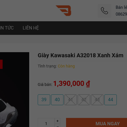
Bán l
08629
IN TỨC
LIÊN HỆ
Giày Kawasaki A32018 Xanh Xám
Tình trạng:
Còn hàng
1,390,000 ₫
Giá bán:
39
40
41
42
43
44
+
MUA NGAY
–