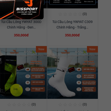
☆
☆
☆
☆
☆
☆
☆
☆
☆
☆
(0)
(0)
Mua Ngay
Mua Ngay
Túi Cầu Lông YWYAT 300D
Túi Cầu Lông YWYAT C309
Xem chi tiết
Xem chi tiết
Chính Hãng - Đen…
Chính Hãng - Trắng…
350,000đ
350,000đ
New
New
☆
☆
☆
☆
☆
☆
☆
☆
☆
☆
(0)
(0)
Mua Ngay
Mua Ngay