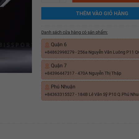
THÊM VÀO GIỎ HÀNG
Danh sách cửa hàng có sản phẩm:
Quận 6
+84862998279 - 256a Nguyễn Văn Luông P11 Q
Quận 7
+84396447317 - 470A Nguyễn Thị Thập
Phú Nhuận
+84363315527 - 184B Lê Văn Sỹ P10 Q.Phú Nh