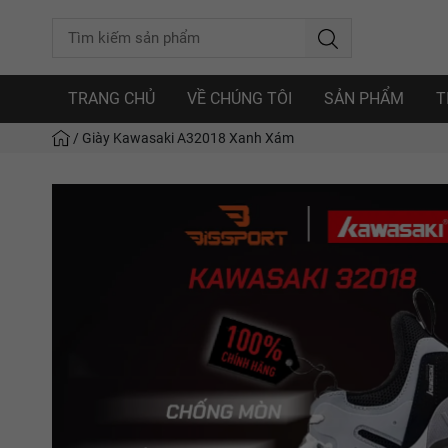
TRANG CHỦ
VỀ CHÚNG TÔI
SẢN PHẨM
T
/
Giày Kawasaki A32018 Xanh Xám