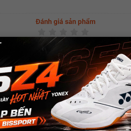
Đánh giá sản phẩm
(
0.0
/5 -
0
bình chọn)
SẢN PHẨM CÙNG LOẠI
w
New
New