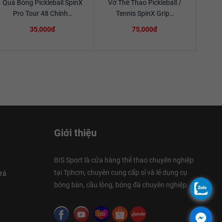
Quả Bóng Pickleball SpinX
Vớ Thể Thao Pickleball /
Xem chi tiết
Xem chi tiết
Pro Tour 48 Chính…
Tennis SpinX Grip…
35,000đ
75,000đ
Giới thiệu
BIS Sport là cửa hàng thể thao chuyên nghiệp
tại Tphcm, chuyên cung cấp sỉ và lẻ dụng cụ
rả
bóng bàn, cầu lông, bóng đá chuyên nghiệp