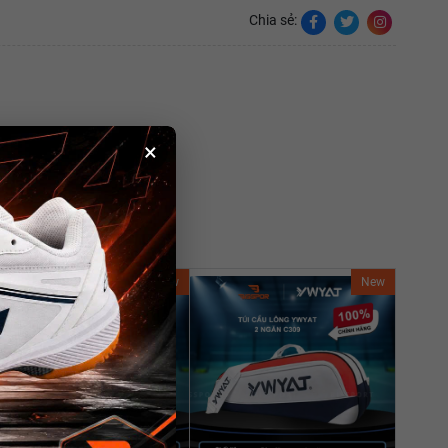
Chia sẻ:
×
New
New