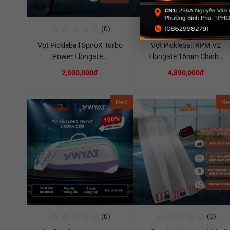
☆
☆
☆
☆
☆
☆
☆
☆
☆
☆
(0)
(0)
Mua Ngay
Mua Ngay
Vợt Pickleball SpiroX Turbo
Vợt Pickleball RPM V2
Xem chi tiết
Xem chi tiết
Power Elongate…
Elongate 16mm Chính…
2,990,000đ
4,890,000đ
New
Ne
☆
☆
☆
☆
☆
☆
☆
☆
☆
☆
(0)
(0)
Mua Ngay
Mua Ngay