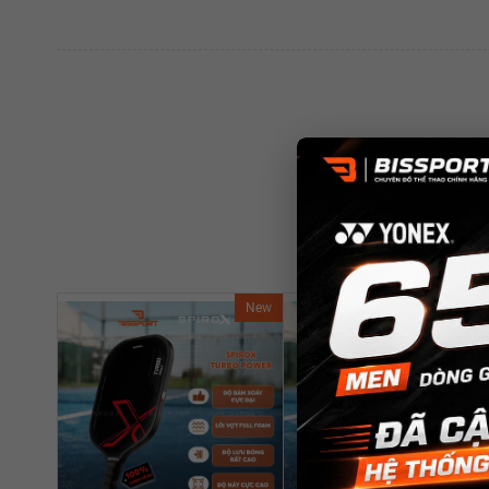
New
Ne