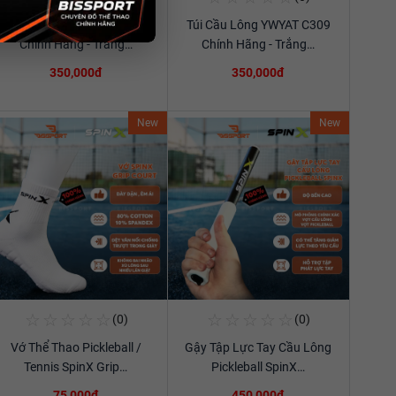
Túi Cầu Lông YWYAT C309
Túi Cầu Lông YWYAT C309
Xem chi tiết
Xem chi tiết
Chính Hãng - Trắng…
Chính Hãng - Trắng…
350,000đ
350,000đ
New
New
☆
☆
☆
☆
☆
☆
☆
☆
☆
☆
(0)
(0)
Mua Ngay
Mua Ngay
Vớ Thể Thao Pickleball /
Gậy Tập Lực Tay Cầu Lông
Xem chi tiết
Xem chi tiết
Tennis SpinX Grip…
Pickleball SpinX…
75,000đ
450,000đ