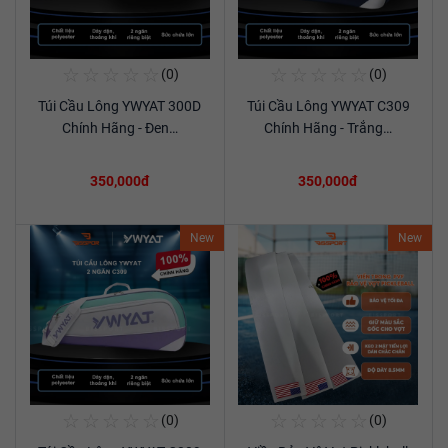
☆
☆
☆
☆
☆
☆
☆
☆
☆
☆
(0)
(0)
Mua Ngay
Mua Ngay
Túi Cầu Lông YWYAT 300D
Túi Cầu Lông YWYAT C309
Xem chi tiết
Xem chi tiết
Chính Hãng - Đen…
Chính Hãng - Trắng…
350,000đ
350,000đ
New
New
☆
☆
☆
☆
☆
☆
☆
☆
☆
☆
(0)
(0)
Mua Ngay
Mua Ngay