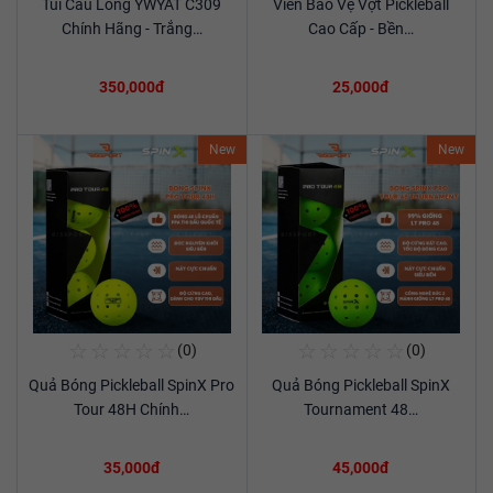
Túi Cầu Lông YWYAT C309
Viền Bảo Vệ Vợt Pickleball
Xem chi tiết
Xem chi tiết
Chính Hãng - Trắng…
Cao Cấp - Bền…
350,000đ
25,000đ
New
New
☆
☆
☆
☆
☆
☆
☆
☆
☆
☆
(0)
(0)
Mua Ngay
Mua Ngay
Quả Bóng Pickleball SpinX Pro
Quả Bóng Pickleball SpinX
Xem chi tiết
Xem chi tiết
Tour 48H Chính…
Tournament 48…
35,000đ
45,000đ