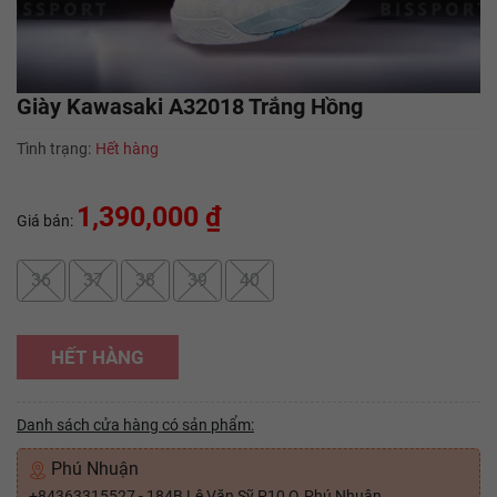
Giày Kawasaki A32018 Trắng Hồng
Tình trạng:
Hết hàng
1,390,000 ₫
Giá bán:
36
37
38
39
40
HẾT HÀNG
Danh sách cửa hàng có sản phẩm:
Phú Nhuận
+84363315527 - 184B Lê Văn Sỹ P10 Q.Phú Nhuận