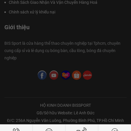
Chính Sách Giao Nhận Và Vận Chuyển Hàng Hoá
Chính sách xử lý khiếu nại
Giới thiệu
BIS Sport là cửa hàng thể thao chuyên nghiệp tại Tphcm, chuyên
cung cấp sỉ và lẻ dụng cụ bóng bàn, cầu lông, bóng đá chuyên
nghiệp
HỘ KINH DOANH BISSPORT
GĐ/Sở hữu Website: Lê Anh Đức
Đ/C: 256A Nguyễn Văn Luông, Phường Bình Phú, TP.Hồ Chí Minh