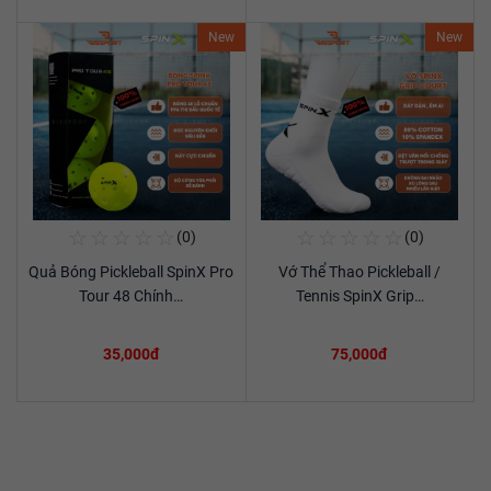
New
New
☆
☆
☆
☆
☆
☆
☆
☆
☆
☆
(0)
(0)
Mua Ngay
Mua Ngay
Quả Bóng Pickleball SpinX Pro
Vớ Thể Thao Pickleball /
Xem chi tiết
Xem chi tiết
Tour 48 Chính…
Tennis SpinX Grip…
35,000đ
75,000đ