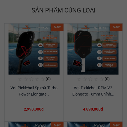
SẢN PHẨM CÙNG LOẠI
New
New
☆
☆
☆
☆
☆
☆
☆
☆
☆
☆
(0)
(0)
Mua Ngay
Mua Ngay
Vợt Pickleball SpiroX Turbo
Vợt Pickleball RPM V2
Xem chi tiết
Xem chi tiết
Power Elongate…
Elongate 16mm Chính…
2,990,000đ
4,890,000đ
New
New