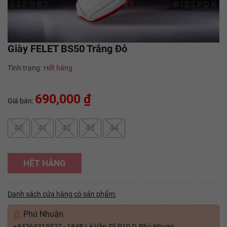
Giày FELET BS50 Trắng Đỏ
Tình trạng:
Hết hàng
690,000 ₫
Giá bán:
40
41
42
43
44
HẾT HÀNG
Danh sách cửa hàng có sản phẩm:
Phú Nhuận
+84363315527 - 184B Lê Văn Sỹ P10 Q.Phú Nhuận