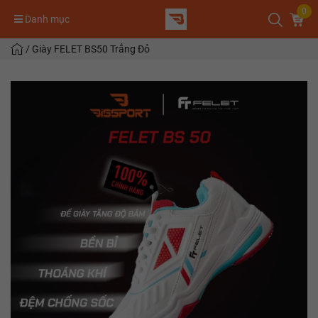
0
Danh mục
/
Giày FELET BS50 Trắng Đỏ