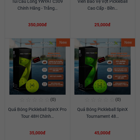
Túi Cầu Lông YWYAT C309
Viền Bảo Vệ Vợt Pickleball
Xem chi tiết
Xem chi tiết
Chính Hãng - Trắng…
Cao Cấp - Bền…
350,000đ
25,000đ
New
New
☆
☆
☆
☆
☆
☆
☆
☆
☆
☆
(0)
(0)
Mua Ngay
Mua Ngay
Quả Bóng Pickleball SpinX Pro
Quả Bóng Pickleball SpinX
Xem chi tiết
Xem chi tiết
Tour 48H Chính…
Tournament 48…
35,000đ
45,000đ