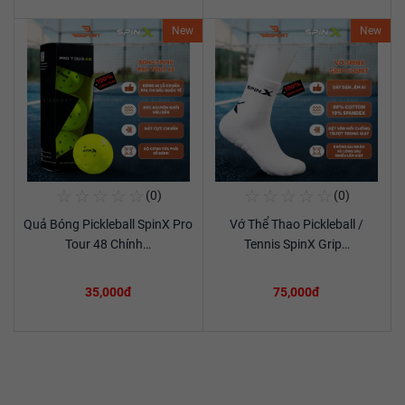
New
New
☆
☆
☆
☆
☆
☆
☆
☆
☆
☆
(0)
(0)
Mua Ngay
Mua Ngay
Quả Bóng Pickleball SpinX Pro
Vớ Thể Thao Pickleball /
Xem chi tiết
Xem chi tiết
Tour 48 Chính…
Tennis SpinX Grip…
35,000đ
75,000đ