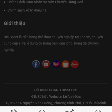
Chính Sách Giao Nhận Và Vận Chuyển Hàng Hoá
Chính sách xử lý khiếu nại
Giới thiệu
BIS Sport là cửa hàng thể thao chuyên nghiệp tại Tphcm, chuyên
cung cấp sỉ và lẻ dụng cụ bóng bàn, cầu lông, bóng đá chuyên
nghiệp
HỘ KINH DOANH BISSPORT
GĐ/Sở hữu Website: Lê Anh Đức
Đ/C: 256A Nguyễn Văn Luông, Phường Bình Phú, TP.Hồ Chí Minh