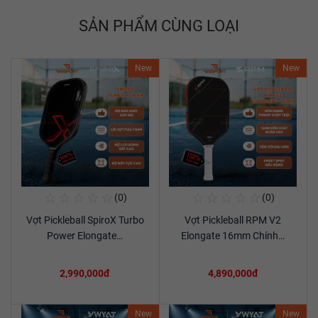
SẢN PHẨM CÙNG LOẠI
New
New
☆
☆
☆
☆
☆
☆
☆
☆
☆
☆
(0)
(0)
Mua Ngay
Mua Ngay
Vợt Pickleball SpiroX Turbo
Vợt Pickleball RPM V2
Xem chi tiết
Xem chi tiết
Power Elongate…
Elongate 16mm Chính…
2,990,000đ
4,890,000đ
New
New