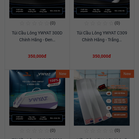
☆
☆
☆
☆
☆
☆
☆
☆
☆
☆
(0)
(0)
Mua Ngay
Mua Ngay
Túi Cầu Lông YWYAT 300D
Túi Cầu Lông YWYAT C309
Xem chi tiết
Xem chi tiết
Chính Hãng - Đen…
Chính Hãng - Trắng…
350,000đ
350,000đ
New
New
☆
☆
☆
☆
☆
☆
☆
☆
☆
☆
(0)
(0)
Mua Ngay
Mua Ngay