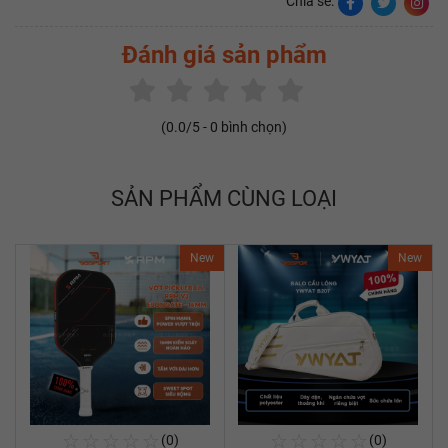
Chia sẻ:
Đánh giá sản phẩm
(
0.0
/5 -
0
bình chọn)
SẢN PHẨM CÙNG LOẠI
New
New
☆
☆
☆
☆
☆
☆
☆
☆
☆
☆
(0)
(0)
Mua Ngay
Mua Ngay