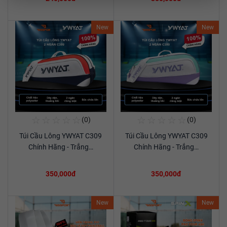
New
New
☆
☆
☆
☆
☆
☆
☆
☆
☆
☆
(0)
(0)
Mua Ngay
Mua Ngay
Túi Cầu Lông YWYAT C309
Túi Cầu Lông YWYAT C309
Xem chi tiết
Xem chi tiết
Chính Hãng - Trắng…
Chính Hãng - Trắng…
350,000đ
350,000đ
New
New