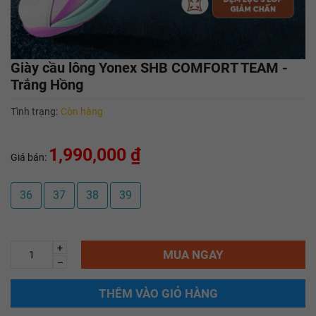
Giày cầu lông Yonex SHB COMFORT TEAM -
Trắng Hồng
Tình trạng:
Còn hàng
1,990,000 ₫
Giá bán:
36
37
38
39
+
MUA NGAY
–
THÊM VÀO GIỎ HÀNG