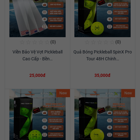
☆
☆
☆
☆
☆
☆
☆
☆
☆
☆
(0)
(0)
Mua Ngay
Mua Ngay
Viền Bảo Vệ Vợt Pickleball
Quả Bóng Pickleball SpinX Pro
Xem chi tiết
Xem chi tiết
Cao Cấp - Bền…
Tour 48H Chính…
25,000đ
35,000đ
New
New