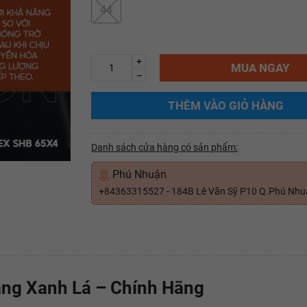
44
+
MUA NGAY
–
THÊM VÀO GIỎ HÀNG
Danh sách cửa hàng có sản phẩm:
Phú Nhuận
+84363315527 - 184B Lê Văn Sỹ P10 Q.Phú Nh
ắng Xanh Lá – Chính Hãng