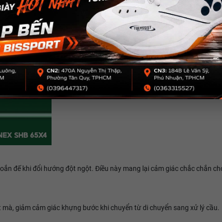
oắn đế khi đổi hướng đột ngột. Điều này mang lại cảm giác chắc chắn cho
 mà, giảm cảm giác khựng bước khi chuyển từ di chuyển sang xử lý cầu.