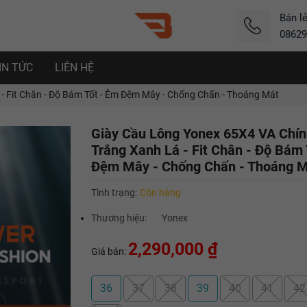
Bán l
08629
IN TỨC
LIÊN HỆ
- Fit Chân - Độ Bám Tốt - Êm Đệm Mây - Chống Chấn - Thoáng Mát
Giày Cầu Lông Yonex 65X4 VA Chín
Trắng Xanh Lá - Fit Chân - Độ Bám 
Đệm Mây - Chống Chấn - Thoáng 
Tình trạng:
Còn hàng
Thương hiệu:
Yonex
2,290,000 ₫
Giá bán:
36
37
38
39
40
41
42