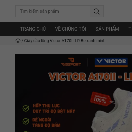
TRANG CHỦ
VỀ CHÚNG TÔI
SẢN PHẨM
T
/
Giày cầu lông Victor A170II-LR Be xanh mint