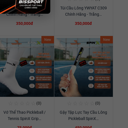
Túi Cầu Lông YWYAT C309
Túi Cầu Lông YWYAT C309
Xem chi tiết
Xem chi tiết
Chính Hãng - Trắng…
Chính Hãng - Trắng…
350,000đ
350,000đ
New
New
☆
☆
☆
☆
☆
☆
☆
☆
☆
☆
(0)
(0)
Mua Ngay
Mua Ngay
Vớ Thể Thao Pickleball /
Gậy Tập Lực Tay Cầu Lông
Xem chi tiết
Xem chi tiết
Tennis SpinX Grip…
Pickleball SpinX…
75,000đ
450,000đ