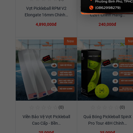
Vợt Pickleball RPM V2
Túi Thể Thao Cầu Lông Ywya
Xem chi tiết
Xem chi tiết
Elongate 16mm Chính…
C201 Chính Hãng…
4,890,000đ
240,000đ
New
Ne
☆
☆
☆
☆
☆
☆
☆
☆
☆
☆
(0)
(0)
Mua Ngay
Mua Ngay
Viền Bảo Vệ Vợt Pickleball
Quả Bóng Pickleball SpinX
Xem chi tiết
Xem chi tiết
Cao Cấp - Bền…
Pro Tour 48H Chính…
25,000đ
35,000đ