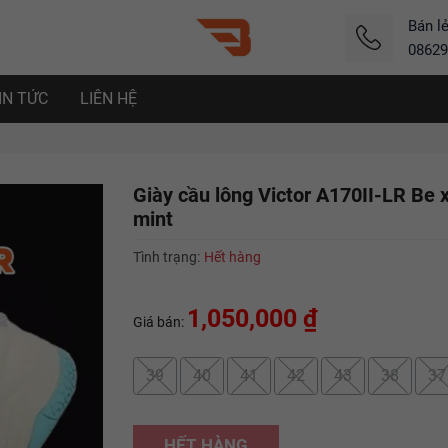
Bán l
08629
IN TỨC
LIÊN HỆ
Giày cầu lông Victor A170II-LR Be 
mint
Tình trạng:
Hết hàng
1,050,000 ₫
Giá bán:
39
40
41
42
43
38
37
HẾT HÀNG