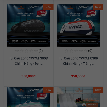
New
New
☆
☆
☆
☆
☆
☆
☆
☆
☆
☆
(0)
(0)
Mua Ngay
Mua Ngay
Túi Cầu Lông YWYAT 300D
Túi Cầu Lông YWYAT C309
Xem chi tiết
Xem chi tiết
Chính Hãng - Đen…
Chính Hãng - Trắng…
350,000đ
350,000đ
New
New