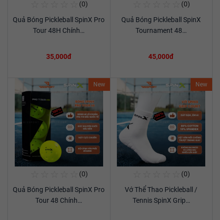
☆
☆
☆
☆
☆
☆
☆
☆
☆
☆
(0)
(0)
Mua Ngay
Mua Ngay
Quả Bóng Pickleball SpinX Pro
Quả Bóng Pickleball SpinX
Xem chi tiết
Xem chi tiết
Tour 48H Chính…
Tournament 48…
35,000đ
45,000đ
New
New
☆
☆
☆
☆
☆
☆
☆
☆
☆
☆
(0)
(0)
Mua Ngay
Mua Ngay
Quả Bóng Pickleball SpinX Pro
Vớ Thể Thao Pickleball /
Xem chi tiết
Xem chi tiết
Tour 48 Chính…
Tennis SpinX Grip…