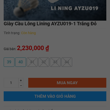
Giày Cầu Lông Lining AYZU019-1 Trắng Đỏ
Tình trạng:
Còn hàng
2,230,000 ₫
Giá bán:
39
40
41
42
43
44
+
MUA NGAY
–
THÊM VÀO GIỎ HÀNG