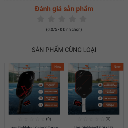
Đánh giá sản phẩm
(
0.0
/5 -
0
bình chọn)
SẢN PHẨM CÙNG LOẠI
New
New
☆
☆
☆
☆
☆
☆
☆
☆
☆
☆
(0)
(0)
Mua Ngay
Mua Ngay