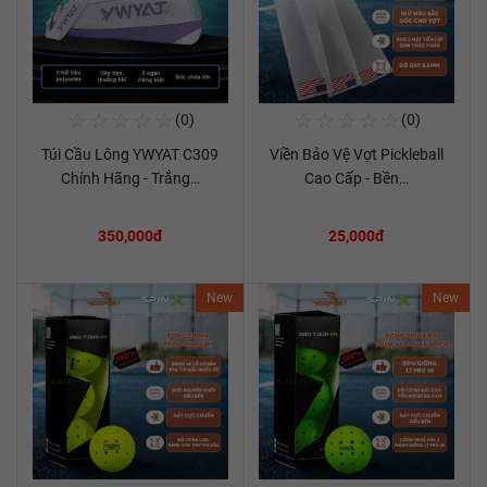
☆
☆
☆
☆
☆
☆
☆
☆
☆
☆
(0)
(0)
Mua Ngay
Mua Ngay
Túi Cầu Lông YWYAT C309
Viền Bảo Vệ Vợt Pickleball
Xem chi tiết
Xem chi tiết
Chính Hãng - Trắng…
Cao Cấp - Bền…
350,000đ
25,000đ
New
New