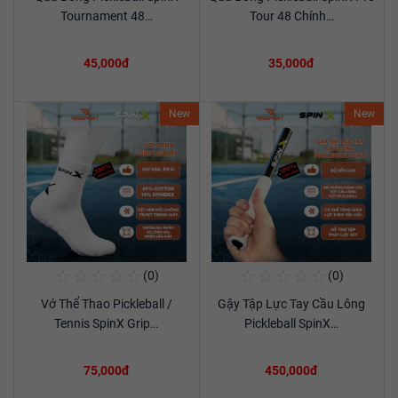
Xem chi tiết
Xem chi tiết
Tournament 48…
Tour 48 Chính…
45,000đ
35,000đ
New
New
☆
☆
☆
☆
☆
☆
☆
☆
☆
☆
(0)
(0)
Mua Ngay
Mua Ngay
Vớ Thể Thao Pickleball /
Gậy Tập Lực Tay Cầu Lông
Xem chi tiết
Xem chi tiết
Tennis SpinX Grip…
Pickleball SpinX…
75,000đ
450,000đ