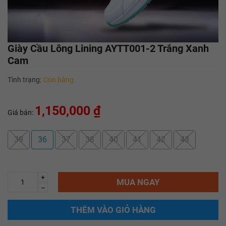
Giày Cầu Lông Lining AYTT001-2 Trắng Xanh
Cam
Tình trạng:
Còn hàng
1,150,000 ₫
Giá bán:
39
36
37
38
40
41
42
43
+
MUA NGAY
–
THÊM VÀO GIỎ HÀNG