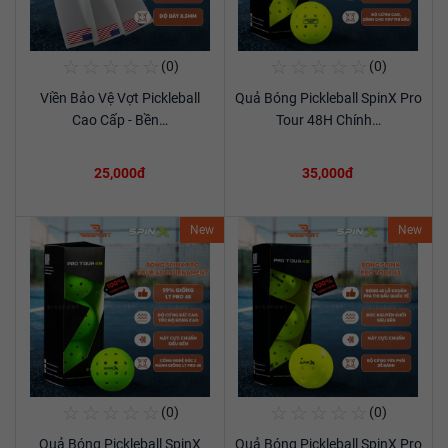
☆
☆
☆
☆
☆
☆
☆
☆
☆
☆
(0)
(0)
Mua Ngay
Mua Ngay
Viền Bảo Vệ Vợt Pickleball
Quả Bóng Pickleball SpinX Pro
Xem chi tiết
Xem chi tiết
Cao Cấp - Bền…
Tour 48H Chính…
25,000đ
35,000đ
New
New
☆
☆
☆
☆
☆
☆
☆
☆
☆
☆
(0)
(0)
Mua Ngay
Mua Ngay
Quả Bóng Pickleball SpinX
Quả Bóng Pickleball SpinX Pro