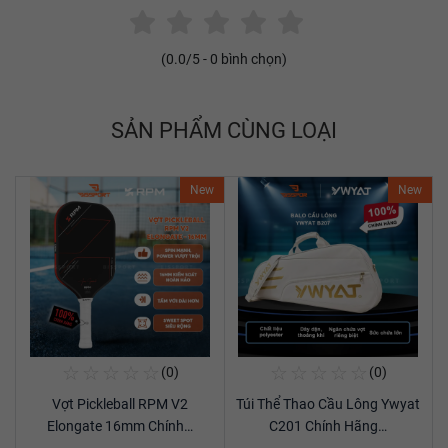
(
0.0
/5 -
0
bình chọn)
SẢN PHẨM CÙNG LOẠI
New
New
☆
☆
☆
☆
☆
☆
☆
☆
☆
☆
(0)
(0)
Mua Ngay
Mua Ngay
Vợt Pickleball RPM V2
Túi Thể Thao Cầu Lông Ywyat
Xem chi tiết
Xem chi tiết
Elongate 16mm Chính…
C201 Chính Hãng…