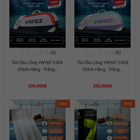
☆
☆
☆
☆
☆
☆
☆
☆
☆
☆
(0)
(0)
Mua Ngay
Mua Ngay
Túi Cầu Lông YWYAT C309
Túi Cầu Lông YWYAT C309
Xem chi tiết
Xem chi tiết
Chính Hãng - Trắng…
Chính Hãng - Trắng…
350,000đ
350,000đ
New
New