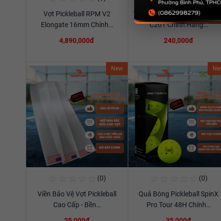
Vợt Pickleball RPM V2
Túi Thể Thao Cầu Lông Ywya
Xem chi tiết
Xem chi tiết
Elongate 16mm Chính…
C201 Chính Hãng…
4,890,000đ
240,000đ
New
Ne
☆
☆
☆
☆
☆
☆
☆
☆
☆
☆
(0)
(0)
Mua Ngay
Mua Ngay
Viền Bảo Vệ Vợt Pickleball
Quả Bóng Pickleball SpinX
Xem chi tiết
Xem chi tiết
Cao Cấp - Bền…
Pro Tour 48H Chính…
25,000đ
35,000đ