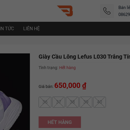
Bán l
08629
IN TỨC
LIÊN HỆ
Giày Cầu Lông Lefus L030 Trắng T
Tình trạng:
Hết hàng
650,000 ₫
Giá bán:
36
37
38
39
40
HẾT HÀNG