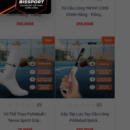
Túi Cầu Lông YWYAT C309
Túi Cầu Lông YWYAT C309
Xem chi tiết
Xem chi tiết
Chính Hãng - Trắng…
Chính Hãng - Trắng…
350,000đ
350,000đ
New
New
☆
☆
☆
☆
☆
☆
☆
☆
☆
☆
(0)
(0)
Mua Ngay
Mua Ngay
Vớ Thể Thao Pickleball /
Gậy Tập Lực Tay Cầu Lông
Xem chi tiết
Xem chi tiết
Tennis SpinX Grip…
Pickleball SpinX…
75,000đ
450,000đ