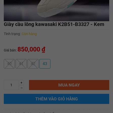
Giày cầu lông kawasaki K2B51-B3327 - Kem
Tình trạng:
Còn hàng
850,000 ₫
Giá bán:
40
41
42
43
+
MUA NGAY
–
THÊM VÀO GIỎ HÀNG