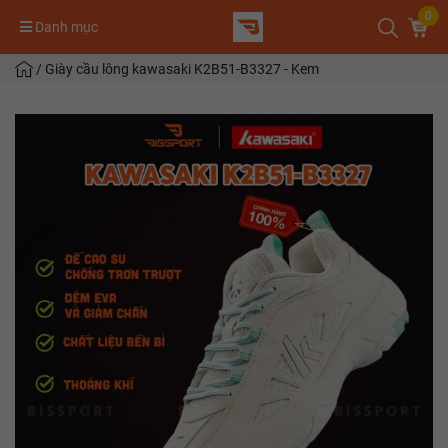
0
Danh mục
/
Giày cầu lông kawasaki K2B51-B3327 - Kem