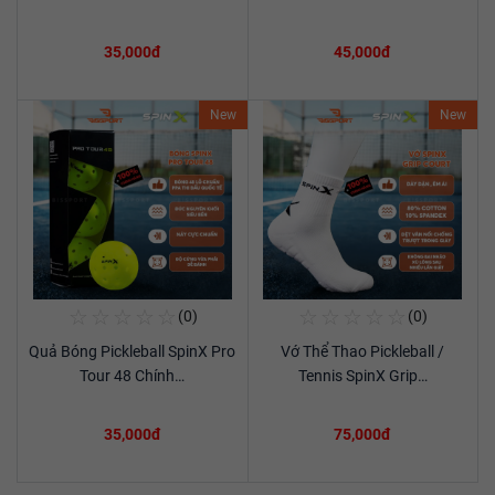
35,000đ
45,000đ
New
New
☆
☆
☆
☆
☆
☆
☆
☆
☆
☆
(0)
(0)
Mua Ngay
Mua Ngay
Quả Bóng Pickleball SpinX Pro
Vớ Thể Thao Pickleball /
Xem chi tiết
Xem chi tiết
Tour 48 Chính…
Tennis SpinX Grip…
35,000đ
75,000đ