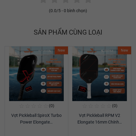
(
0.0
/5 -
0
bình chọn)
SẢN PHẨM CÙNG LOẠI
New
New
☆
☆
☆
☆
☆
☆
☆
☆
☆
☆
(0)
(0)
Mua Ngay
Mua Ngay
Vợt Pickleball SpiroX Turbo
Vợt Pickleball RPM V2
Xem chi tiết
Xem chi tiết
Power Elongate…
Elongate 16mm Chính…