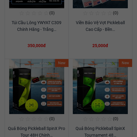
☆
☆
☆
☆
☆
☆
☆
☆
☆
☆
(0)
(0)
Mua Ngay
Mua Ngay
Túi Cầu Lông YWYAT C309
Viền Bảo Vệ Vợt Pickleball
Xem chi tiết
Xem chi tiết
Chính Hãng - Trắng…
Cao Cấp - Bền…
350,000đ
25,000đ
New
New
☆
☆
☆
☆
☆
☆
☆
☆
☆
☆
(0)
(0)
Mua Ngay
Mua Ngay
Quả Bóng Pickleball SpinX Pro
Quả Bóng Pickleball SpinX
Xem chi tiết
Xem chi tiết
Tour 48H Chính…
Tournament 48…