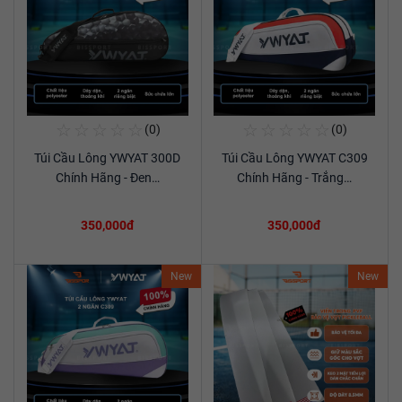
☆
☆
☆
☆
☆
☆
☆
☆
☆
☆
(0)
(0)
Mua Ngay
Mua Ngay
Túi Cầu Lông YWYAT 300D
Túi Cầu Lông YWYAT C309
Xem chi tiết
Xem chi tiết
Chính Hãng - Đen…
Chính Hãng - Trắng…
350,000đ
350,000đ
New
New