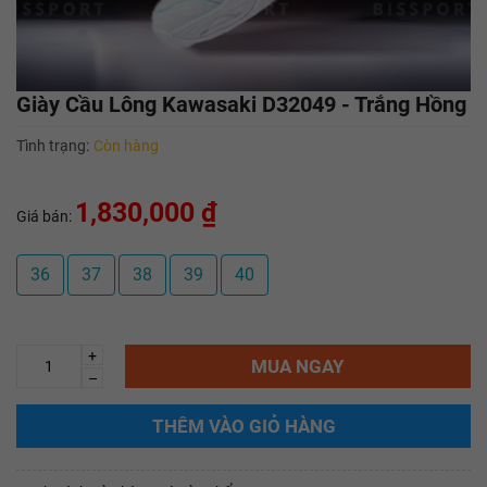
Giày Cầu Lông Kawasaki D32049 - Trắng Hồng
Tình trạng:
Còn hàng
1,830,000 ₫
Giá bán:
36
37
38
39
40
+
MUA NGAY
–
THÊM VÀO GIỎ HÀNG