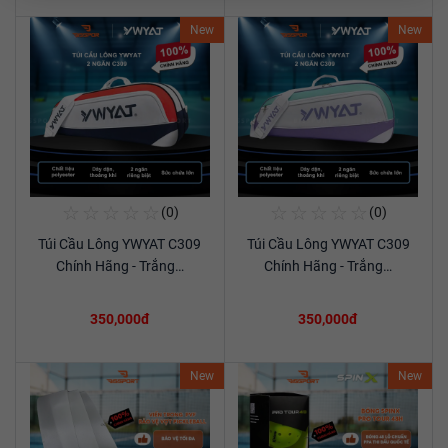
New
New
☆
☆
☆
☆
☆
☆
☆
☆
☆
☆
(0)
(0)
Mua Ngay
Mua Ngay
Túi Cầu Lông YWYAT C309
Túi Cầu Lông YWYAT C309
Xem chi tiết
Xem chi tiết
Chính Hãng - Trắng…
Chính Hãng - Trắng…
350,000đ
350,000đ
New
New