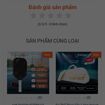
Đánh giá sản phẩm
(
0.0
/5 -
0
bình chọn)
SẢN PHẨM CÙNG LOẠI
New
New
☆
☆
☆
☆
☆
☆
☆
☆
☆
☆
(0)
(0)
Mua Ngay
Mua Ngay