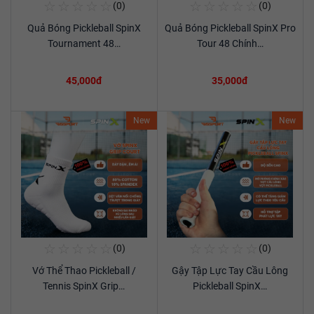
☆
☆
☆
☆
☆
☆
☆
☆
☆
☆
(0)
(0)
Mua Ngay
Mua Ngay
Quả Bóng Pickleball SpinX
Quả Bóng Pickleball SpinX Pro
Xem chi tiết
Xem chi tiết
Tournament 48…
Tour 48 Chính…
45,000đ
35,000đ
New
New
☆
☆
☆
☆
☆
☆
☆
☆
☆
☆
(0)
(0)
Mua Ngay
Mua Ngay
Vớ Thể Thao Pickleball /
Gậy Tập Lực Tay Cầu Lông
Xem chi tiết
Xem chi tiết
Tennis SpinX Grip…
Pickleball SpinX…