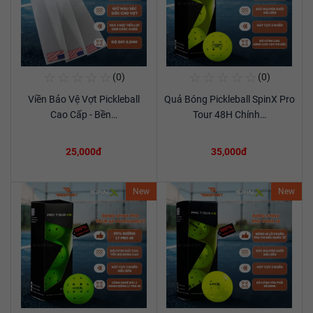
☆
☆
☆
☆
☆
☆
☆
☆
☆
☆
(0)
(0)
Mua Ngay
Mua Ngay
Viền Bảo Vệ Vợt Pickleball
Quả Bóng Pickleball SpinX Pro
Xem chi tiết
Xem chi tiết
Cao Cấp - Bền…
Tour 48H Chính…
25,000đ
35,000đ
New
New