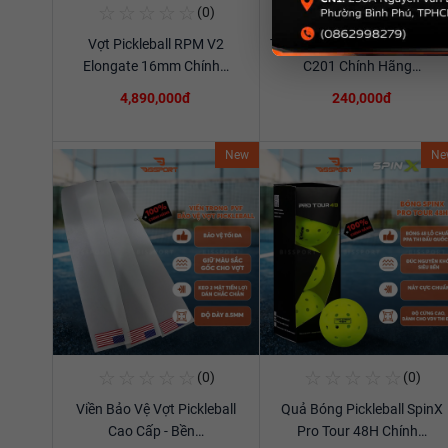
☆
☆
☆
☆
☆
☆
☆
☆
☆
☆
(0)
(0)
Mua Ngay
Mua Ngay
Vợt Pickleball RPM V2
Túi Thể Thao Cầu Lông Ywya
Xem chi tiết
Xem chi tiết
Elongate 16mm Chính…
C201 Chính Hãng…
4,890,000đ
240,000đ
New
Ne
☆
☆
☆
☆
☆
☆
☆
☆
☆
☆
(0)
(0)
Mua Ngay
Mua Ngay
Viền Bảo Vệ Vợt Pickleball
Quả Bóng Pickleball SpinX
Xem chi tiết
Xem chi tiết
Cao Cấp - Bền…
Pro Tour 48H Chính…