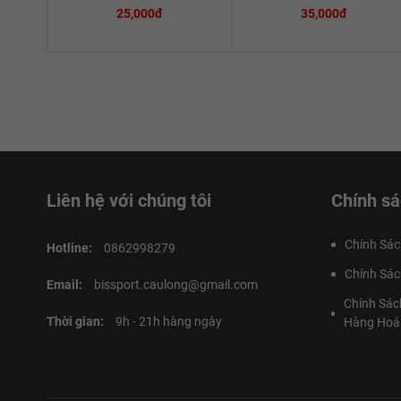
25,000đ
35,000đ
Liên hệ với chúng tôi
Chính sá
Chính Sác
Hotline:
0862998279
Chính Sác
Email:
bissport.caulong@gmail.com
Chính Sác
Thời gian:
9h - 21h hàng ngày
Hàng Hoá