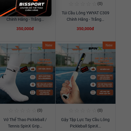
☆
☆
☆
☆
☆
☆
☆
☆
☆
☆
(0)
(0)
Mua Ngay
Mua Ngay
Túi Cầu Lông YWYAT C309
Túi Cầu Lông YWYAT C309
Xem chi tiết
Xem chi tiết
Chính Hãng - Trắng…
Chính Hãng - Trắng…
350,000đ
350,000đ
New
New
☆
☆
☆
☆
☆
☆
☆
☆
☆
☆
(0)
(0)
Mua Ngay
Mua Ngay
Vớ Thể Thao Pickleball /
Gậy Tập Lực Tay Cầu Lông
Xem chi tiết
Xem chi tiết
Tennis SpinX Grip…
Pickleball SpinX…