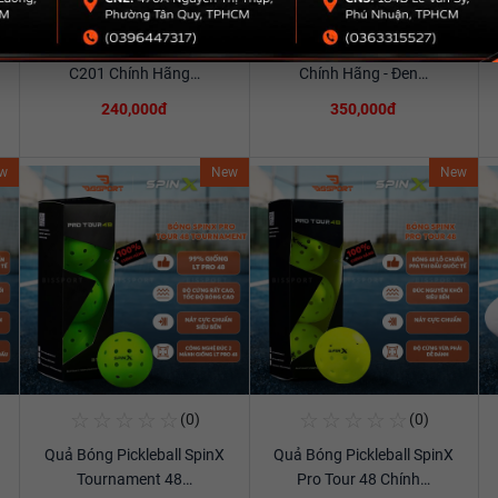
☆
☆
☆
☆
☆
☆
☆
☆
☆
☆
(0)
(0)
Mua Ngay
Mua Ngay
t
Túi Thể Thao Cầu Lông Ywyat
Túi Cầu Lông YWYAT 300D
Xem chi tiết
Xem chi tiết
C201 Chính Hãng…
Chính Hãng - Đen…
240,000đ
350,000đ
w
New
New
☆
☆
☆
☆
☆
☆
☆
☆
☆
☆
(0)
(0)
Mua Ngay
Mua Ngay
Quả Bóng Pickleball SpinX
Quả Bóng Pickleball SpinX
Xem chi tiết
Xem chi tiết
Tournament 48…
Pro Tour 48 Chính…