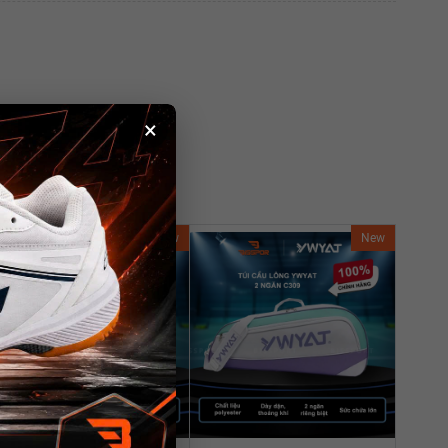
×
New
New