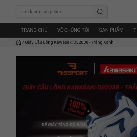
TRANG CHỦ
VỀ CHÚNG TÔI
SẢN PHẨM
T
/
Giày Cầu Lông Kawasaki D32038 - Trắng Xanh