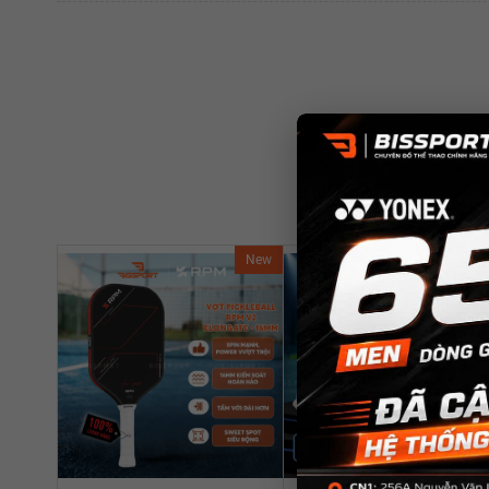
New
Ne