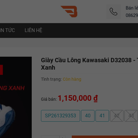
Bán l
08629
IN TỨC
LIÊN HỆ
Giày Cầu Lông Kawasaki D32038 - 
Xanh
Tình trạng:
Còn hàng
1,150,000 ₫
Giá bán:
SP261329353
40
41
42
43