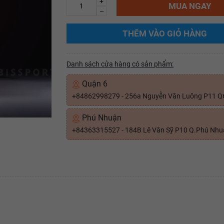
+
MUA NGAY
–
THÊM VÀO GIỎ HÀNG
Danh sách cửa hàng có sản phẩm:
Quận 6
+84862998279 - 256a Nguyễn Văn Luông P11 Q
Phú Nhuận
+84363315527 - 184B Lê Văn Sỹ P10 Q.Phú Nh