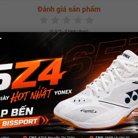
Đánh giá sản phẩm
(
0.0
/5 -
0
bình chọn)
SẢN PHẨM CÙNG LOẠI
w
New
New