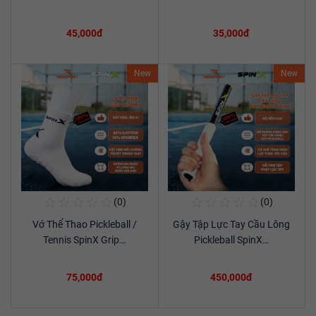
45,000đ
35,000đ
New
New
☆
☆
☆
☆
☆
☆
☆
☆
☆
☆
(0)
(0)
Mua Ngay
Mua Ngay
Vớ Thể Thao Pickleball /
Gậy Tập Lực Tay Cầu Lông
Xem chi tiết
Xem chi tiết
Tennis SpinX Grip…
Pickleball SpinX…
75,000đ
450,000đ