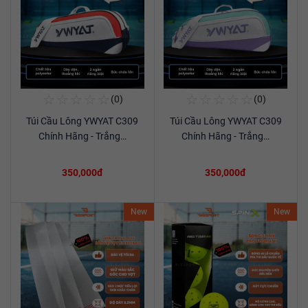
☆
☆
☆
☆
☆
☆
☆
☆
☆
☆
(0)
(0)
Mua Ngay
Mua Ngay
Túi Cầu Lông YWYAT C309
Túi Cầu Lông YWYAT C309
Xem chi tiết
Xem chi tiết
Chính Hãng - Trắng…
Chính Hãng - Trắng…
350,000đ
350,000đ
New
New