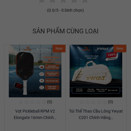
(
0.0
/5 -
0
bình chọn)
SẢN PHẨM CÙNG LOẠI
New
New
☆
☆
☆
☆
☆
☆
☆
☆
☆
☆
(0)
(0)
Mua Ngay
Mua Ngay
Vợt Pickleball RPM V2
Túi Thể Thao Cầu Lông Ywyat
Xem chi tiết
Xem chi tiết
Elongate 16mm Chính…
C201 Chính Hãng…