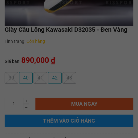
Giày Cầu Lông Kawasaki D32035 - Đen Vàng
Tình trạng:
Còn hàng
890,000 ₫
Giá bán:
39
40
41
42
43
+
MUA NGAY
–
THÊM VÀO GIỎ HÀNG