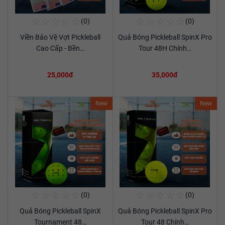
☆
☆
☆
☆
☆
☆
☆
☆
☆
☆
(0)
(0)
Mua Ngay
Mua Ngay
Viền Bảo Vệ Vợt Pickleball
Quả Bóng Pickleball SpinX Pro
Xem chi tiết
Xem chi tiết
Cao Cấp - Bền…
Tour 48H Chính…
25,000đ
35,000đ
New
New
☆
☆
☆
☆
☆
☆
☆
☆
☆
☆
(0)
(0)
Mua Ngay
Mua Ngay
Quả Bóng Pickleball SpinX
Quả Bóng Pickleball SpinX Pro
Xem chi tiết
Xem chi tiết
Tournament 48…
Tour 48 Chính…