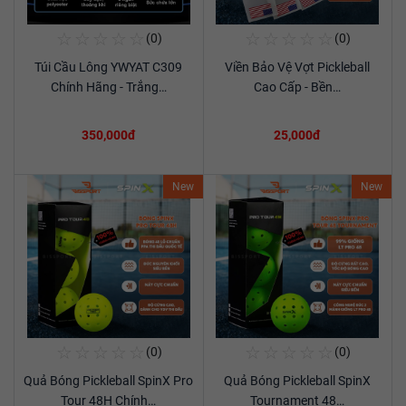
☆
☆
☆
☆
☆
☆
☆
☆
☆
☆
(0)
(0)
Mua Ngay
Mua Ngay
Túi Cầu Lông YWYAT C309
Viền Bảo Vệ Vợt Pickleball
Xem chi tiết
Xem chi tiết
Chính Hãng - Trắng…
Cao Cấp - Bền…
350,000đ
25,000đ
New
New
☆
☆
☆
☆
☆
☆
☆
☆
☆
☆
(0)
(0)
Mua Ngay
Mua Ngay
Quả Bóng Pickleball SpinX Pro
Quả Bóng Pickleball SpinX
Xem chi tiết
Xem chi tiết
Tour 48H Chính…
Tournament 48…