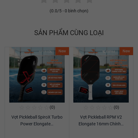
(
0.0
/5 -
0
bình chọn)
SẢN PHẨM CÙNG LOẠI
New
New
☆
☆
☆
☆
☆
☆
☆
☆
☆
☆
(0)
(0)
Mua Ngay
Mua Ngay
Vợt Pickleball SpiroX Turbo
Vợt Pickleball RPM V2
Xem chi tiết
Xem chi tiết
Power Elongate…
Elongate 16mm Chính…