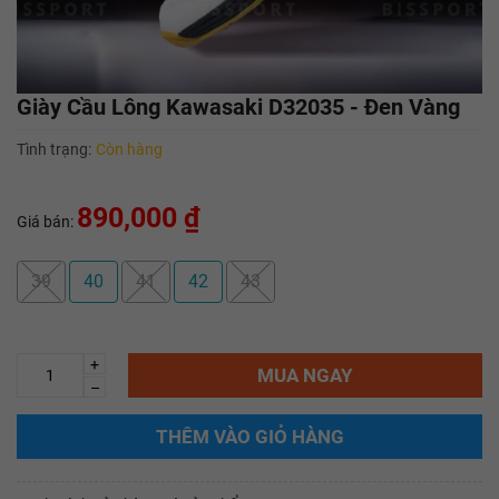
Giày Cầu Lông Kawasaki D32035 - Đen Vàng
Tình trạng:
Còn hàng
890,000 ₫
Giá bán:
39
40
41
42
43
+
MUA NGAY
–
THÊM VÀO GIỎ HÀNG