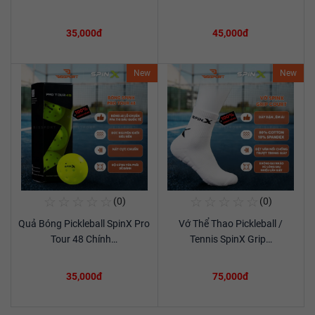
35,000đ
45,000đ
New
New
☆
☆
☆
☆
☆
☆
☆
☆
☆
☆
(0)
(0)
Mua Ngay
Mua Ngay
Quả Bóng Pickleball SpinX Pro
Vớ Thể Thao Pickleball /
Xem chi tiết
Xem chi tiết
Tour 48 Chính…
Tennis SpinX Grip…
35,000đ
75,000đ