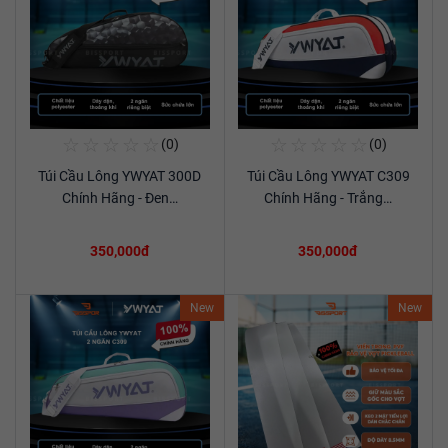
☆
☆
☆
☆
☆
☆
☆
☆
☆
☆
(0)
(0)
Mua Ngay
Mua Ngay
Túi Cầu Lông YWYAT 300D
Túi Cầu Lông YWYAT C309
Xem chi tiết
Xem chi tiết
Chính Hãng - Đen…
Chính Hãng - Trắng…
350,000đ
350,000đ
New
New