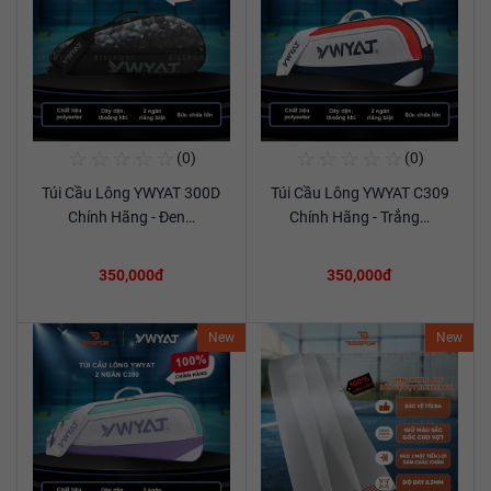
☆
☆
☆
☆
☆
☆
☆
☆
☆
☆
(0)
(0)
Mua Ngay
Mua Ngay
Túi Cầu Lông YWYAT 300D
Túi Cầu Lông YWYAT C309
Xem chi tiết
Xem chi tiết
Chính Hãng - Đen…
Chính Hãng - Trắng…
350,000đ
350,000đ
New
New