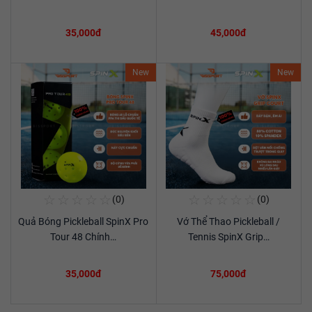
35,000đ
45,000đ
New
New
☆
☆
☆
☆
☆
☆
☆
☆
☆
☆
(0)
(0)
Mua Ngay
Mua Ngay
Quả Bóng Pickleball SpinX Pro
Vớ Thể Thao Pickleball /
Xem chi tiết
Xem chi tiết
Tour 48 Chính…
Tennis SpinX Grip…
35,000đ
75,000đ