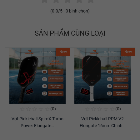
(
0.0
/5 -
0
bình chọn)
SẢN PHẨM CÙNG LOẠI
New
New
☆
☆
☆
☆
☆
☆
☆
☆
☆
☆
(0)
(0)
Mua Ngay
Mua Ngay
Vợt Pickleball SpiroX Turbo
Vợt Pickleball RPM V2
Xem chi tiết
Xem chi tiết
Power Elongate…
Elongate 16mm Chính…