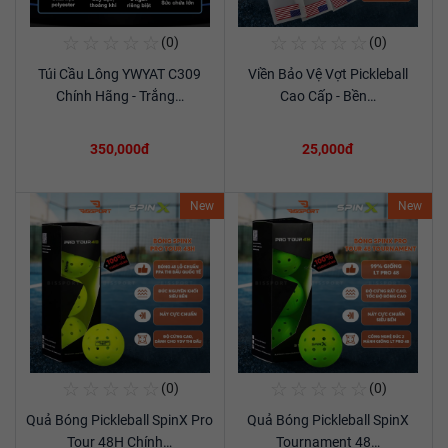
☆
☆
☆
☆
☆
☆
☆
☆
☆
☆
(0)
(0)
Mua Ngay
Mua Ngay
Túi Cầu Lông YWYAT C309
Viền Bảo Vệ Vợt Pickleball
Xem chi tiết
Xem chi tiết
Chính Hãng - Trắng…
Cao Cấp - Bền…
350,000đ
25,000đ
New
New
☆
☆
☆
☆
☆
☆
☆
☆
☆
☆
(0)
(0)
Mua Ngay
Mua Ngay
Quả Bóng Pickleball SpinX Pro
Quả Bóng Pickleball SpinX
Xem chi tiết
Xem chi tiết
Tour 48H Chính…
Tournament 48…