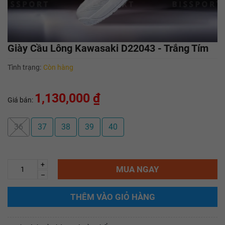
Giày Cầu Lông Kawasaki D22043 - Trắng Tím
Tình trạng:
Còn hàng
1,130,000 ₫
Giá bán:
36
37
38
39
40
+
MUA NGAY
–
THÊM VÀO GIỎ HÀNG