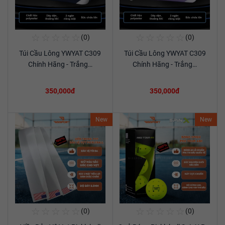
☆
☆
☆
☆
☆
☆
☆
☆
☆
☆
(0)
(0)
Mua Ngay
Mua Ngay
Túi Cầu Lông YWYAT C309
Túi Cầu Lông YWYAT C309
Xem chi tiết
Xem chi tiết
Chính Hãng - Trắng…
Chính Hãng - Trắng…
350,000đ
350,000đ
New
New
☆
☆
☆
☆
☆
☆
☆
☆
☆
☆
(0)
(0)
Mua Ngay
Mua Ngay