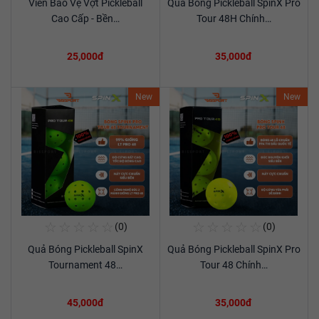
Viền Bảo Vệ Vợt Pickleball
Quả Bóng Pickleball SpinX Pro
Xem chi tiết
Xem chi tiết
Cao Cấp - Bền…
Tour 48H Chính…
25,000đ
35,000đ
New
New
☆
☆
☆
☆
☆
☆
☆
☆
☆
☆
(0)
(0)
Mua Ngay
Mua Ngay
Quả Bóng Pickleball SpinX
Quả Bóng Pickleball SpinX Pro
Xem chi tiết
Xem chi tiết
Tournament 48…
Tour 48 Chính…
45,000đ
35,000đ