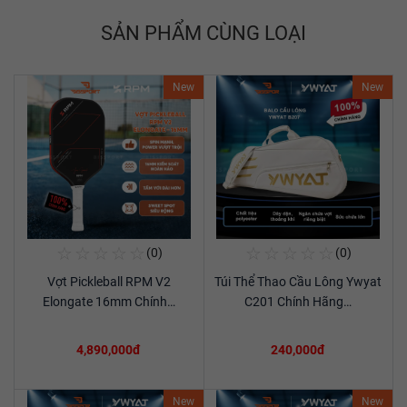
SẢN PHẨM CÙNG LOẠI
New
New
☆
☆
☆
☆
☆
☆
☆
☆
☆
☆
(0)
(0)
Mua Ngay
Mua Ngay
Vợt Pickleball RPM V2
Túi Thể Thao Cầu Lông Ywyat
Xem chi tiết
Xem chi tiết
Elongate 16mm Chính…
C201 Chính Hãng…
4,890,000đ
240,000đ
New
New