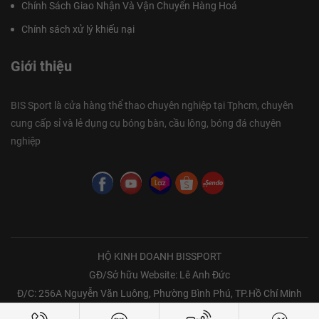
Chính Sách Giao Nhận Và Vận Chuyển Hàng Hoá
Chính sách xử lý khiếu nại
Giới thiệu
BIS Sport là cửa hàng thể thao chuyên nghiệp tại Tphcm, chuyên
cung cấp sỉ và lẻ dụng cụ bóng bàn, cầu lông, bóng đá chuyên
nghiệp
HỘ KINH DOANH BISSPORT
GĐ/Sở hữu Website: Lê Anh Đức
Đ/C: 256A Nguyễn Văn Luông, Phường Bình Phú, TP.Hồ Chí Minh