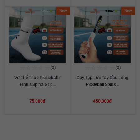
New
New
☆
☆
☆
☆
☆
☆
☆
☆
☆
☆
(0)
(0)
Mua Ngay
Mua Ngay
Vớ Thể Thao Pickleball /
Gậy Tập Lực Tay Cầu Lông
Xem chi tiết
Xem chi tiết
Tennis SpinX Grip…
Pickleball SpinX…
75,000đ
450,000đ