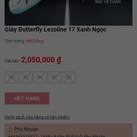
Giày Butterfly Lezoline 17 Xanh Ngọc
Tình trạng:
Hết hàng
2,050,000 ₫
Giá bán:
39
40
41
42
43
HẾT HÀNG
Danh sách cửa hàng có sản phẩm:
Phú Nhuận
+84363315527 - 184B Lê Văn Sỹ P10 Q.Phú Nhuận