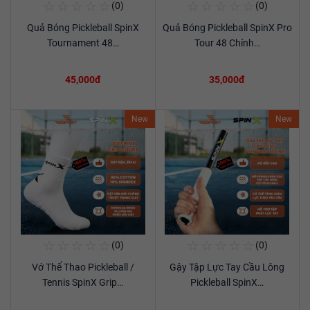
☆
☆
☆
☆
☆
☆
☆
☆
☆
☆
(0)
(0)
Mua Ngay
Mua Ngay
Quả Bóng Pickleball SpinX
Quả Bóng Pickleball SpinX Pro
Xem chi tiết
Xem chi tiết
Tournament 48…
Tour 48 Chính…
45,000đ
35,000đ
New
New
☆
☆
☆
☆
☆
☆
☆
☆
☆
☆
(0)
(0)
Mua Ngay
Mua Ngay
Vớ Thể Thao Pickleball /
Gậy Tập Lực Tay Cầu Lông
Xem chi tiết
Xem chi tiết
Tennis SpinX Grip…
Pickleball SpinX…