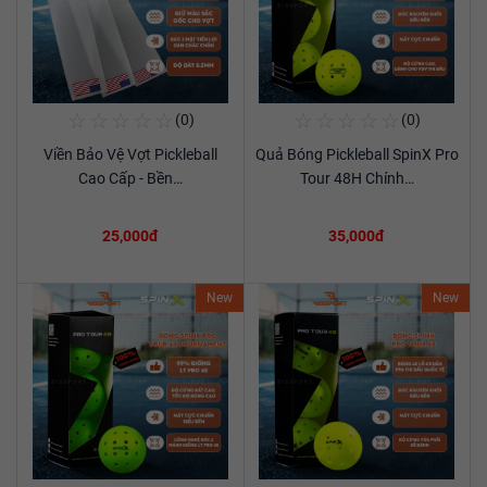
☆
☆
☆
☆
☆
☆
☆
☆
☆
☆
(0)
(0)
Mua Ngay
Mua Ngay
Viền Bảo Vệ Vợt Pickleball
Quả Bóng Pickleball SpinX Pro
Xem chi tiết
Xem chi tiết
Cao Cấp - Bền…
Tour 48H Chính…
25,000đ
35,000đ
New
New