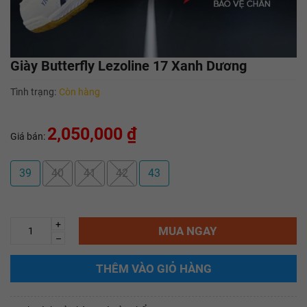
Giày Butterfly Lezoline 17 Xanh Dương
Tình trạng:
Còn hàng
2,050,000 ₫
Giá bán:
39
40
41
42
43
+
MUA NGAY
–
THÊM VÀO GIỎ HÀNG