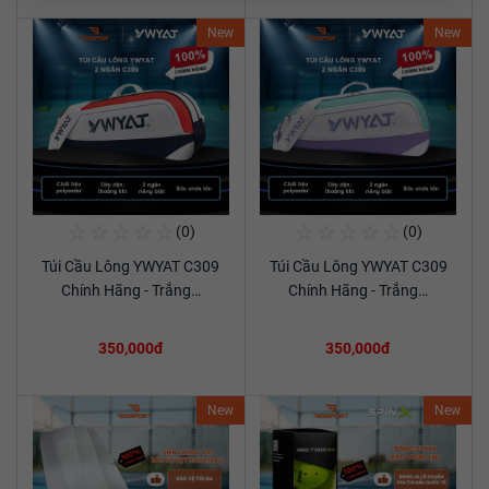
New
New
☆
☆
☆
☆
☆
☆
☆
☆
☆
☆
(0)
(0)
Mua Ngay
Mua Ngay
Túi Cầu Lông YWYAT C309
Túi Cầu Lông YWYAT C309
Xem chi tiết
Xem chi tiết
Chính Hãng - Trắng…
Chính Hãng - Trắng…
350,000đ
350,000đ
New
New