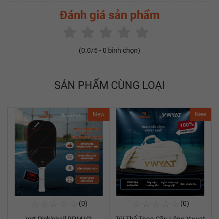
Đánh giá sản phẩm
(
0.0
/5 -
0
bình chọn)
SẢN PHẨM CÙNG LOẠI
New
New
☆
☆
☆
☆
☆
☆
☆
☆
☆
☆
(0)
(0)
Mua Ngay
Mua Ngay