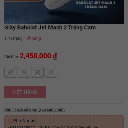
Giày Babolat Jet Mach 2 Trắng Cam
Tình trạng:
Hết hàng
2,450,000 ₫
Giá bán:
40
41
42
43
HẾT HÀNG
Danh sách cửa hàng có sản phẩm:
Phú Nhuận
+84363315527 - 184B Lê Văn Sỹ P10 Q.Phú Nhuận