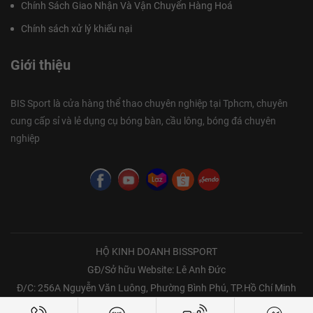
Chính Sách Giao Nhận Và Vận Chuyển Hàng Hoá
Chính sách xử lý khiếu nại
Giới thiệu
BIS Sport là cửa hàng thể thao chuyên nghiệp tại Tphcm, chuyên
cung cấp sỉ và lẻ dụng cụ bóng bàn, cầu lông, bóng đá chuyên
nghiệp
HỘ KINH DOANH BISSPORT
GĐ/Sở hữu Website: Lê Anh Đức
Đ/C: 256A Nguyễn Văn Luông, Phường Bình Phú, TP.Hồ Chí Minh