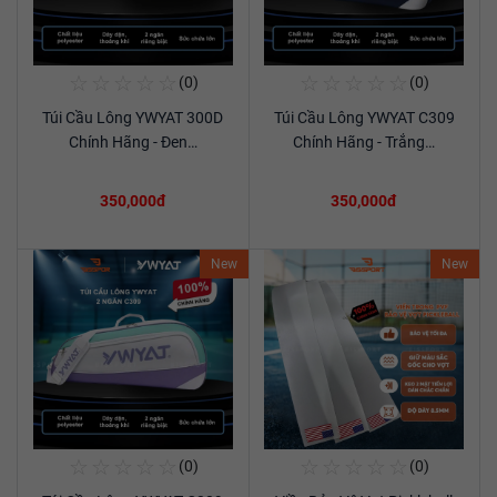
☆
☆
☆
☆
☆
☆
☆
☆
☆
☆
(0)
(0)
Mua Ngay
Mua Ngay
Túi Cầu Lông YWYAT 300D
Túi Cầu Lông YWYAT C309
Xem chi tiết
Xem chi tiết
Chính Hãng - Đen…
Chính Hãng - Trắng…
350,000đ
350,000đ
New
New
☆
☆
☆
☆
☆
☆
☆
☆
☆
☆
(0)
(0)
Mua Ngay
Mua Ngay