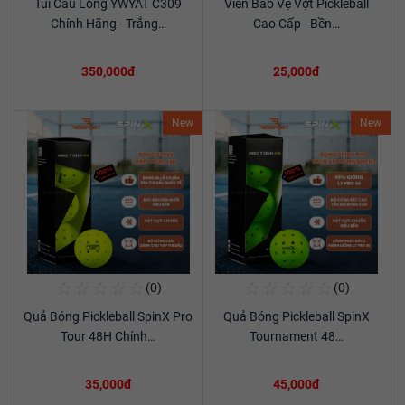
Túi Cầu Lông YWYAT C309
Viền Bảo Vệ Vợt Pickleball
Xem chi tiết
Xem chi tiết
Chính Hãng - Trắng…
Cao Cấp - Bền…
350,000đ
25,000đ
New
New
☆
☆
☆
☆
☆
☆
☆
☆
☆
☆
(0)
(0)
Mua Ngay
Mua Ngay
Quả Bóng Pickleball SpinX Pro
Quả Bóng Pickleball SpinX
Xem chi tiết
Xem chi tiết
Tour 48H Chính…
Tournament 48…
35,000đ
45,000đ