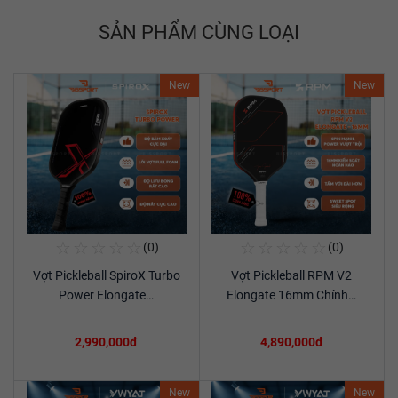
SẢN PHẨM CÙNG LOẠI
New
New
☆
☆
☆
☆
☆
☆
☆
☆
☆
☆
(0)
(0)
Mua Ngay
Mua Ngay
Vợt Pickleball SpiroX Turbo
Vợt Pickleball RPM V2
Xem chi tiết
Xem chi tiết
Power Elongate…
Elongate 16mm Chính…
2,990,000đ
4,890,000đ
New
New