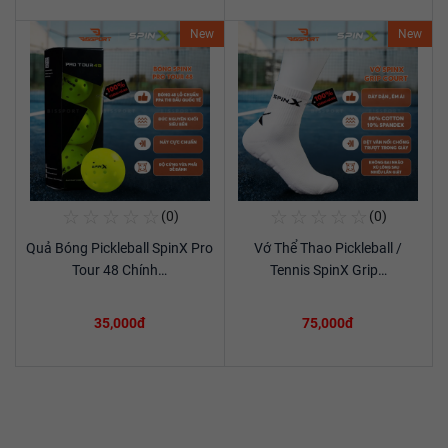
New
New
☆
☆
☆
☆
☆
☆
☆
☆
☆
☆
(0)
(0)
Mua Ngay
Mua Ngay
Quả Bóng Pickleball SpinX Pro
Vớ Thể Thao Pickleball /
Xem chi tiết
Xem chi tiết
Tour 48 Chính…
Tennis SpinX Grip…
35,000đ
75,000đ