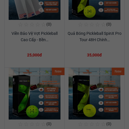
☆
☆
☆
☆
☆
☆
☆
☆
☆
☆
(0)
(0)
Mua Ngay
Mua Ngay
Viền Bảo Vệ Vợt Pickleball
Quả Bóng Pickleball SpinX Pro
Xem chi tiết
Xem chi tiết
Cao Cấp - Bền…
Tour 48H Chính…
25,000đ
35,000đ
New
New
☆
☆
☆
☆
☆
☆
☆
☆
☆
☆
(0)
(0)
Mua Ngay
Mua Ngay