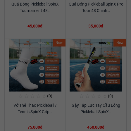
Quả Bóng Pickleball SpinX
Quả Bóng Pickleball SpinX Pro
Xem chi tiết
Xem chi tiết
Tournament 48…
Tour 48 Chính…
45,000đ
35,000đ
New
New
☆
☆
☆
☆
☆
☆
☆
☆
☆
☆
(0)
(0)
Mua Ngay
Mua Ngay
Vớ Thể Thao Pickleball /
Gậy Tập Lực Tay Cầu Lông
Xem chi tiết
Xem chi tiết
Tennis SpinX Grip…
Pickleball SpinX…
75,000đ
450,000đ