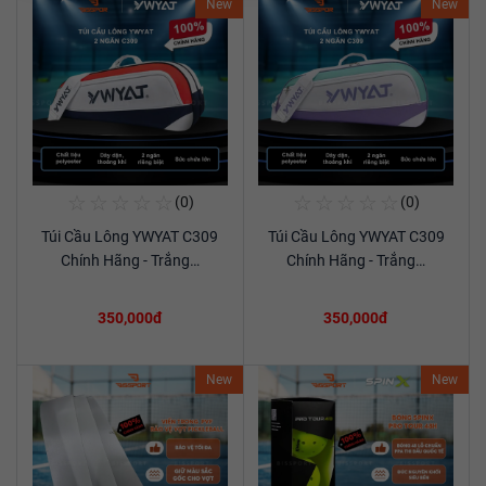
New
New
☆
☆
☆
☆
☆
☆
☆
☆
☆
☆
(0)
(0)
Mua Ngay
Mua Ngay
Túi Cầu Lông YWYAT C309
Túi Cầu Lông YWYAT C309
Xem chi tiết
Xem chi tiết
Chính Hãng - Trắng…
Chính Hãng - Trắng…
350,000đ
350,000đ
New
New