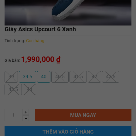
Giày Asics Upcourt 6 Xanh
Tình trạng:
Còn hàng
1,990,000 ₫
Giá bán:
39
39.5
40
40.5
41.5
42
42.5
43.5
44
+
MUA NGAY
–
THÊM VÀO GIỎ HÀNG