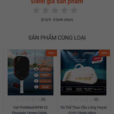
Đánh giá sản phẩm
(
0.0
/5 -
0
bình chọn)
SẢN PHẨM CÙNG LOẠI
New
New
☆
☆
☆
☆
☆
☆
☆
☆
☆
☆
(0)
(0)
Mua Ngay
Mua Ngay
Vợt Pickleball RPM V2
Túi Thể Thao Cầu Lông Ywyat
Xem chi tiết
Xem chi tiết
Elongate 16mm Chính…
C201 Chính Hãng…