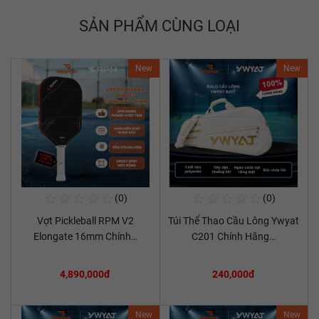
SẢN PHẨM CÙNG LOẠI
New
New
☆
☆
☆
☆
☆
☆
☆
☆
☆
☆
(0)
(0)
Mua Ngay
Mua Ngay
Vợt Pickleball RPM V2
Túi Thể Thao Cầu Lông Ywyat
Xem chi tiết
Xem chi tiết
Elongate 16mm Chính…
C201 Chính Hãng…
4,890,000đ
240,000đ
New
New