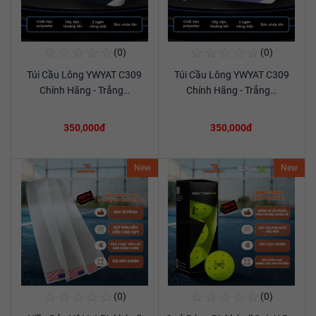
☆
☆
☆
☆
☆
☆
☆
☆
☆
☆
(0)
(0)
Mua Ngay
Mua Ngay
Túi Cầu Lông YWYAT C309
Túi Cầu Lông YWYAT C309
Xem chi tiết
Xem chi tiết
Chính Hãng - Trắng…
Chính Hãng - Trắng…
350,000đ
350,000đ
New
New
☆
☆
☆
☆
☆
☆
☆
☆
☆
☆
(0)
(0)
Mua Ngay
Mua Ngay