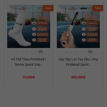
New
New
☆
☆
☆
☆
☆
☆
☆
☆
☆
☆
(0)
(0)
Mua Ngay
Mua Ngay
Vớ Thể Thao Pickleball /
Gậy Tập Lực Tay Cầu Lông
Xem chi tiết
Xem chi tiết
Tennis SpinX Grip…
Pickleball SpinX…
75,000đ
450,000đ