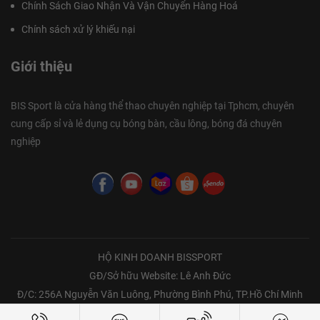
Chính Sách Giao Nhận Và Vận Chuyển Hàng Hoá
Chính sách xử lý khiếu nại
Giới thiệu
BIS Sport là cửa hàng thể thao chuyên nghiệp tại Tphcm, chuyên
cung cấp sỉ và lẻ dụng cụ bóng bàn, cầu lông, bóng đá chuyên
nghiệp
HỘ KINH DOANH BISSPORT
GĐ/Sở hữu Website: Lê Anh Đức
Đ/C: 256A Nguyễn Văn Luông, Phường Bình Phú, TP.Hồ Chí Minh