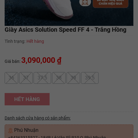
Giày Asics Solution Speed FF 4 - Trắng Hồng
Tình trạng:
Hết hàng
3,090,000 ₫
Giá bán:
36
37
37.5
38
39
39.5
HẾT HÀNG
Danh sách cửa hàng có sản phẩm:
Phú Nhuận
+84363315527 - 184B Lê Văn Sỹ P10 Q.Phú Nhuận