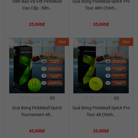
Viền Bảo Vệ Vợt Pickleball
Quả Bóng Pickleball SpinX Pro
Xem chi tiết
Xem chi tiết
Cao Cấp - Bền…
Tour 48H Chính…
25,000đ
35,000đ
New
New
☆
☆
☆
☆
☆
☆
☆
☆
☆
☆
(0)
(0)
Mua Ngay
Mua Ngay
Quả Bóng Pickleball SpinX
Quả Bóng Pickleball SpinX Pro
Xem chi tiết
Xem chi tiết
Tournament 48…
Tour 48 Chính…
45,000đ
35,000đ