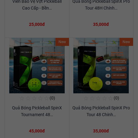
Viền Bảo Vệ Vợt Pickleball
Quả Bóng Pickleball SpinX Pro
Xem chi tiết
Xem chi tiết
Cao Cấp - Bền…
Tour 48H Chính…
25,000đ
35,000đ
New
New
☆
☆
☆
☆
☆
☆
☆
☆
☆
☆
(0)
(0)
Mua Ngay
Mua Ngay
Quả Bóng Pickleball SpinX
Quả Bóng Pickleball SpinX Pro
Xem chi tiết
Xem chi tiết
Tournament 48…
Tour 48 Chính…
45,000đ
35,000đ