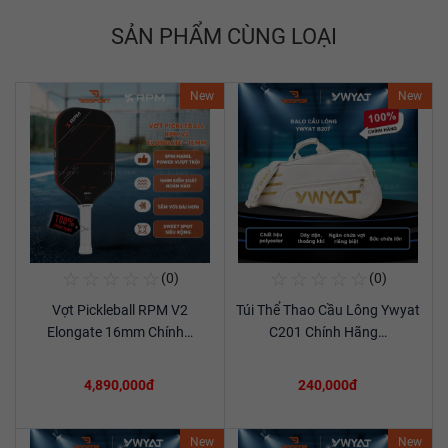
SẢN PHẨM CÙNG LOẠI
New
New
☆
☆
☆
☆
☆
☆
☆
☆
☆
☆
(0)
(0)
Mua Ngay
Mua Ngay
Vợt Pickleball RPM V2
Túi Thể Thao Cầu Lông Ywyat
Xem chi tiết
Xem chi tiết
Elongate 16mm Chính…
C201 Chính Hãng…
4,890,000đ
240,000đ
New
New