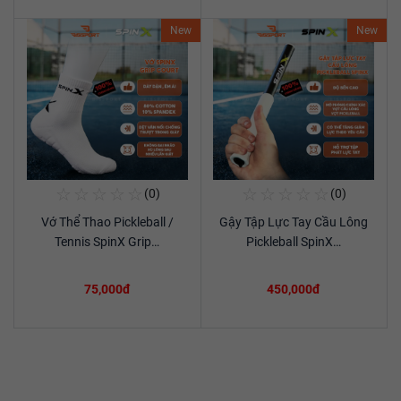
New
New
☆
☆
☆
☆
☆
☆
☆
☆
☆
☆
(0)
(0)
Mua Ngay
Mua Ngay
Vớ Thể Thao Pickleball /
Gậy Tập Lực Tay Cầu Lông
Xem chi tiết
Xem chi tiết
Tennis SpinX Grip…
Pickleball SpinX…
75,000đ
450,000đ