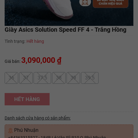
Giày Asics Solution Speed FF 4 - Trắng Hồng
Tình trạng:
Hết hàng
3,090,000 ₫
Giá bán:
36
37
37.5
38
39
39.5
HẾT HÀNG
Danh sách cửa hàng có sản phẩm:
Phú Nhuận
+84363315527 - 184B Lê Văn Sỹ P10 Q.Phú Nhuận