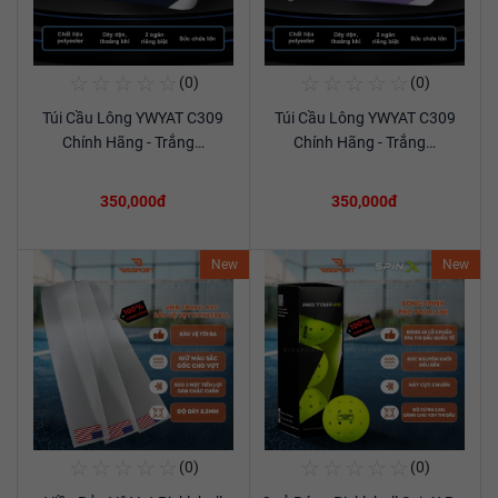
☆
☆
☆
☆
☆
☆
☆
☆
☆
☆
(0)
(0)
Mua Ngay
Mua Ngay
Túi Cầu Lông YWYAT C309
Túi Cầu Lông YWYAT C309
Xem chi tiết
Xem chi tiết
Chính Hãng - Trắng…
Chính Hãng - Trắng…
350,000đ
350,000đ
New
New
☆
☆
☆
☆
☆
☆
☆
☆
☆
☆
(0)
(0)
Mua Ngay
Mua Ngay