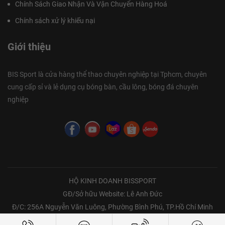
Chính Sách Giao Nhận Và Vận Chuyển Hàng Hoá
Chính sách xử lý khiếu nại
Giới thiệu
BIS Sport là cửa hàng thể thao chuyên nghiệp tại Tphcm, chuyên
cung cấp sỉ và lẻ dụng cụ bóng bàn, cầu lông, bóng đá chuyên
nghiệp
HỘ KINH DOANH BISSPORT
GĐ/Sở hữu Website: Lê Anh Đức
Đ/C: 256A Nguyễn Văn Luông, Phường Bình Phú, TP.Hồ Chí Minh