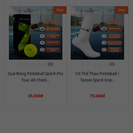
New
New
☆
☆
☆
☆
☆
☆
☆
☆
☆
☆
(0)
(0)
Mua Ngay
Mua Ngay
Quả Bóng Pickleball SpinX Pro
Vớ Thể Thao Pickleball /
Xem chi tiết
Xem chi tiết
Tour 48 Chính…
Tennis SpinX Grip…
35,000đ
75,000đ