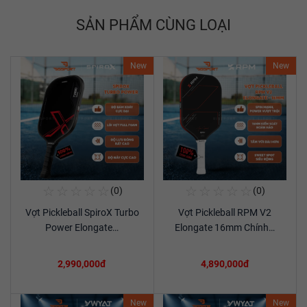
SẢN PHẨM CÙNG LOẠI
New
New
☆
☆
☆
☆
☆
☆
☆
☆
☆
☆
(0)
(0)
Mua Ngay
Mua Ngay
Vợt Pickleball SpiroX Turbo
Vợt Pickleball RPM V2
Xem chi tiết
Xem chi tiết
Power Elongate…
Elongate 16mm Chính…
2,990,000đ
4,890,000đ
New
New