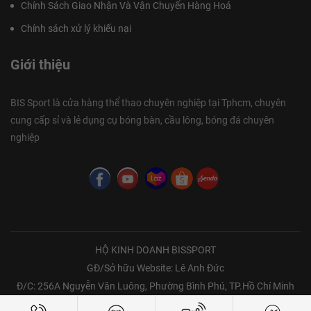
Chính Sách Giao Nhận Và Vận Chuyển Hàng Hoá
Chính sách xử lý khiếu nại
Giới thiệu
BIS Sport là cửa hàng thể thao chuyên nghiệp tại Tphcm, chuyên
cung cấp sỉ và lẻ dụng cụ bóng bàn, cầu lông, bóng đá chuyên
nghiệp
HỘ KINH DOANH BISSPORT
GĐ/Sở hữu Website: Lê Anh Đức
Đ/C: 256A Nguyễn Văn Luông, Phường Bình Phú, TP.Hồ Chí Minh