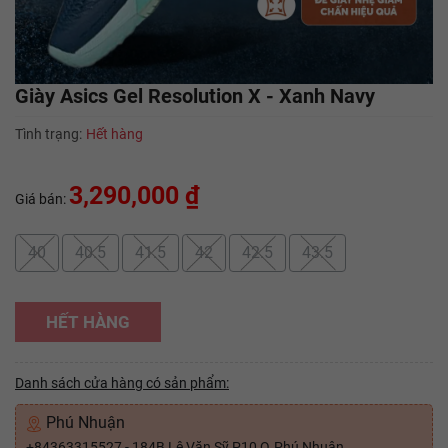
Giày Asics Gel Resolution X - Xanh Navy
Tình trạng:
Hết hàng
3,290,000 ₫
Giá bán:
40
40.5
41.5
42
42.5
43.5
HẾT HÀNG
Danh sách cửa hàng có sản phẩm:
Phú Nhuận
+84363315527 - 184B Lê Văn Sỹ P10 Q.Phú Nhuận