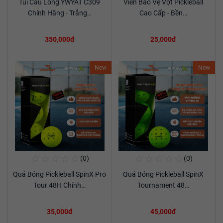
Túi Cầu Lông YWYAT C309
Viền Bảo Vệ Vợt Pickleball
Xem chi tiết
Xem chi tiết
Chính Hãng - Trắng…
Cao Cấp - Bền…
350,000đ
25,000đ
New
New
☆
☆
☆
☆
☆
☆
☆
☆
☆
☆
(0)
(0)
Mua Ngay
Mua Ngay
Quả Bóng Pickleball SpinX Pro
Quả Bóng Pickleball SpinX
Xem chi tiết
Xem chi tiết
Tour 48H Chính…
Tournament 48…
35,000đ
45,000đ