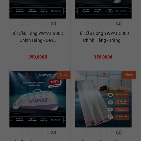
☆
☆
☆
☆
☆
☆
☆
☆
☆
☆
(0)
(0)
Mua Ngay
Mua Ngay
Túi Cầu Lông YWYAT 300D
Túi Cầu Lông YWYAT C309
Xem chi tiết
Xem chi tiết
Chính Hãng - Đen…
Chính Hãng - Trắng…
350,000đ
350,000đ
New
New
☆
☆
☆
☆
☆
☆
☆
☆
☆
☆
(0)
(0)
Mua Ngay
Mua Ngay