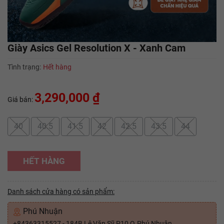
Giày Asics Gel Resolution X - Xanh Cam
Tình trạng:
Hết hàng
3,290,000 ₫
Giá bán:
40
40.5
41.5
42
42.5
43.5
44
HẾT HÀNG
Danh sách cửa hàng có sản phẩm:
Phú Nhuận
+84363315527 - 184B Lê Văn Sỹ P10 Q.Phú Nhuận