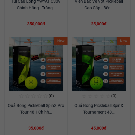
Túi Cầu Lông YWYAT C309
Viền Bảo Vệ Vợt Pickleball
Xem chi tiết
Xem chi tiết
Chính Hãng - Trắng…
Cao Cấp - Bền…
350,000đ
25,000đ
New
New
☆
☆
☆
☆
☆
☆
☆
☆
☆
☆
(0)
(0)
Mua Ngay
Mua Ngay
Quả Bóng Pickleball SpinX Pro
Quả Bóng Pickleball SpinX
Xem chi tiết
Xem chi tiết
Tour 48H Chính…
Tournament 48…
35,000đ
45,000đ