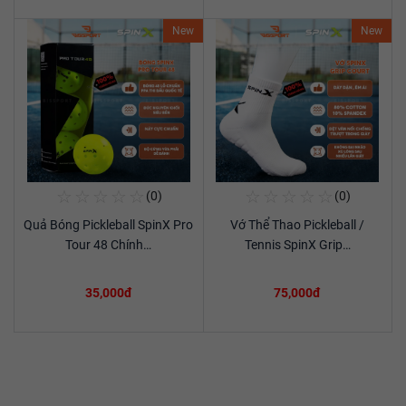
New
New
☆
☆
☆
☆
☆
☆
☆
☆
☆
☆
(0)
(0)
Mua Ngay
Mua Ngay
Quả Bóng Pickleball SpinX Pro
Vớ Thể Thao Pickleball /
Xem chi tiết
Xem chi tiết
Tour 48 Chính…
Tennis SpinX Grip…
35,000đ
75,000đ