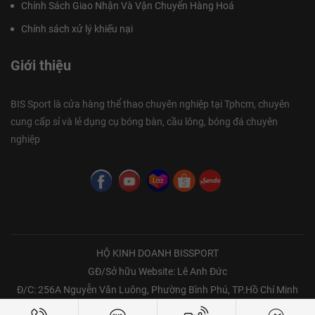
Chính Sách Giao Nhận Và Vận Chuyển Hàng Hoá
Chính sách xử lý khiếu nại
Giới thiệu
BIS Sport là cửa hàng thể thao chuyên nghiệp tại Tphcm, chuyên
cung cấp sỉ và lẻ dụng cụ bóng bàn, cầu lông, bóng đá chuyên
nghiệp
HỘ KINH DOANH BISSPORT
GĐ/Sở hữu Website: Lê Anh Đức
Đ/C: 256A Nguyễn Văn Luông, Phường Bình Phú, TP.Hồ Chí Minh