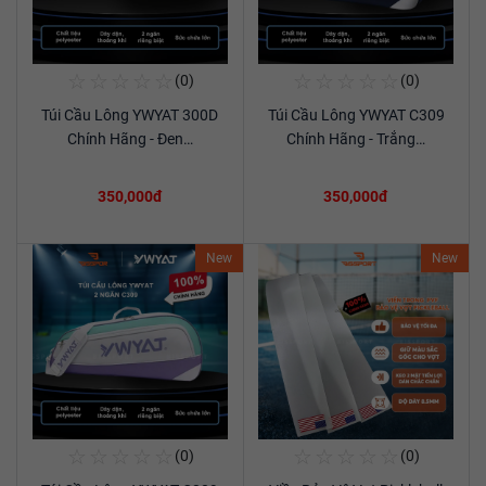
☆
☆
☆
☆
☆
☆
☆
☆
☆
☆
(0)
(0)
Mua Ngay
Mua Ngay
Túi Cầu Lông YWYAT 300D
Túi Cầu Lông YWYAT C309
Xem chi tiết
Xem chi tiết
Chính Hãng - Đen…
Chính Hãng - Trắng…
350,000đ
350,000đ
New
New
☆
☆
☆
☆
☆
☆
☆
☆
☆
☆
(0)
(0)
Mua Ngay
Mua Ngay