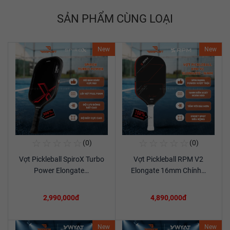
SẢN PHẨM CÙNG LOẠI
New
New
☆
☆
☆
☆
☆
☆
☆
☆
☆
☆
(0)
(0)
Mua Ngay
Mua Ngay
Vợt Pickleball SpiroX Turbo
Vợt Pickleball RPM V2
Xem chi tiết
Xem chi tiết
Power Elongate…
Elongate 16mm Chính…
2,990,000đ
4,890,000đ
New
New