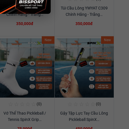
Túi Cầu Lông YWYAT C309
Túi Cầu Lông YWYAT C309
Xem chi tiết
Xem chi tiết
Chính Hãng - Trắng…
Chính Hãng - Trắng…
350,000đ
350,000đ
New
New
☆
☆
☆
☆
☆
☆
☆
☆
☆
☆
(0)
(0)
Mua Ngay
Mua Ngay
Vớ Thể Thao Pickleball /
Gậy Tập Lực Tay Cầu Lông
Xem chi tiết
Xem chi tiết
Tennis SpinX Grip…
Pickleball SpinX…
75,000đ
450,000đ