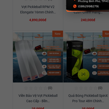
Vợt Pickleball RPM V2
Túi Thể Thao Cầu Lông Ywya
Xem chi tiết
Xem chi tiết
Elongate 16mm Chính…
C201 Chính Hãng…
4,890,000đ
240,000đ
New
Ne
☆
☆
☆
☆
☆
☆
☆
☆
☆
☆
(0)
(0)
Mua Ngay
Mua Ngay
Viền Bảo Vệ Vợt Pickleball
Quả Bóng Pickleball SpinX
Xem chi tiết
Xem chi tiết
Cao Cấp - Bền…
Pro Tour 48H Chính…
25,000đ
35,000đ