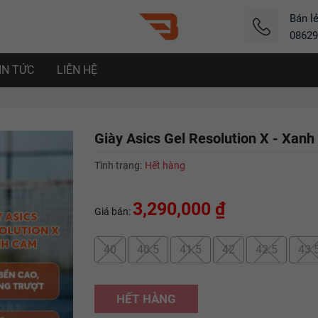
Bán l
08629
IN TỨC
LIÊN HỆ
Giày Asics Gel Resolution X - Xan
Tình trạng:
Hết hàng
3,290,000 ₫
Giá bán:
40
40.5
41.5
42
42.5
43.
HẾT HÀNG