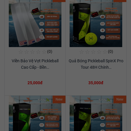
☆
☆
☆
☆
☆
☆
☆
☆
☆
☆
(0)
(0)
Mua Ngay
Mua Ngay
Viền Bảo Vệ Vợt Pickleball
Quả Bóng Pickleball SpinX Pro
Xem chi tiết
Xem chi tiết
Cao Cấp - Bền…
Tour 48H Chính…
25,000đ
35,000đ
New
New