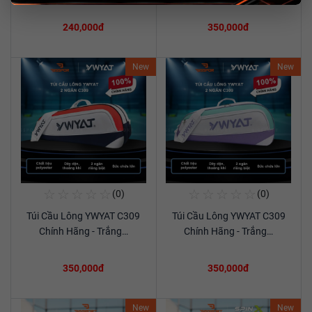
240,000đ
350,000đ
New
New
☆
☆
☆
☆
☆
☆
☆
☆
☆
☆
(0)
(0)
Mua Ngay
Mua Ngay
Túi Cầu Lông YWYAT C309
Túi Cầu Lông YWYAT C309
Xem chi tiết
Xem chi tiết
Chính Hãng - Trắng…
Chính Hãng - Trắng…
350,000đ
350,000đ
New
New