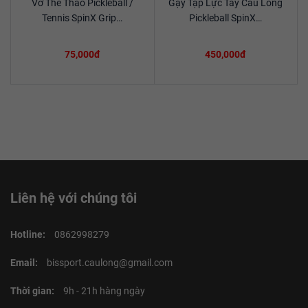
Vớ Thể Thao Pickleball /
Gậy Tập Lực Tay Cầu Lông
Xem chi tiết
Xem chi tiết
Tennis SpinX Grip…
Pickleball SpinX…
75,000đ
450,000đ
Liên hệ với chúng tôi
Hotline:
0862998279
Email:
bissport.caulong@gmail.com
Thời gian:
9h - 21h hàng ngày