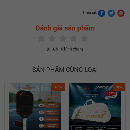
Chia sẻ:
Đánh giá sản phẩm
(
0.0
/5 -
0
bình chọn)
SẢN PHẨM CÙNG LOẠI
New
New