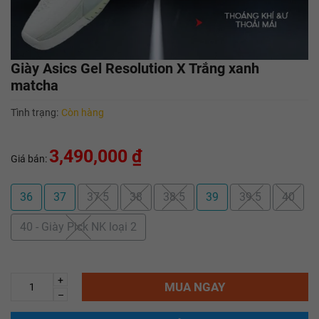
Giày Asics Gel Resolution X Trắng xanh
matcha
Tình trạng:
Còn hàng
3,490,000 ₫
Giá bán:
36
37
37.5
38
38.5
39
39.5
40
40 - Giày Pick NK loại 2
+
MUA NGAY
–