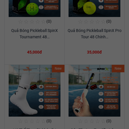
☆
☆
☆
☆
☆
☆
☆
☆
☆
☆
(0)
(0)
Mua Ngay
Mua Ngay
Quả Bóng Pickleball SpinX
Quả Bóng Pickleball SpinX Pro
Xem chi tiết
Xem chi tiết
Tournament 48…
Tour 48 Chính…
45,000đ
35,000đ
New
New
☆
☆
☆
☆
☆
☆
☆
☆
☆
☆
(0)
(0)
Mua Ngay
Mua Ngay