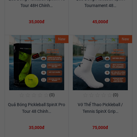
Xem chi tiết
Xem chi tiết
Tour 48H Chính…
Tournament 48…
35,000đ
45,000đ
New
New
☆
☆
☆
☆
☆
☆
☆
☆
☆
☆
(0)
(0)
Mua Ngay
Mua Ngay
Quả Bóng Pickleball SpinX Pro
Vớ Thể Thao Pickleball /
Xem chi tiết
Xem chi tiết
Tour 48 Chính…
Tennis SpinX Grip…
35,000đ
75,000đ