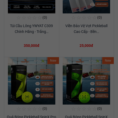
☆
☆
☆
☆
☆
☆
☆
☆
☆
☆
(0)
(0)
Mua Ngay
Mua Ngay
Túi Cầu Lông YWYAT C309
Viền Bảo Vệ Vợt Pickleball
Xem chi tiết
Xem chi tiết
Chính Hãng - Trắng…
Cao Cấp - Bền…
350,000đ
25,000đ
New
New
☆
☆
☆
☆
☆
☆
☆
☆
☆
☆
(0)
(0)
Mua Ngay
Mua Ngay
Quả Bóng Pickleball SpinX Pro
Quả Bóng Pickleball SpinX