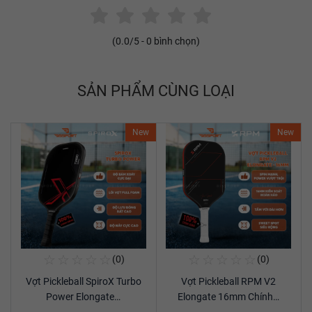
(
0.0
/5 -
0
bình chọn)
SẢN PHẨM CÙNG LOẠI
New
New
☆
☆
☆
☆
☆
☆
☆
☆
☆
☆
(0)
(0)
Mua Ngay
Mua Ngay
Vợt Pickleball SpiroX Turbo
Vợt Pickleball RPM V2
Xem chi tiết
Xem chi tiết
Power Elongate…
Elongate 16mm Chính…