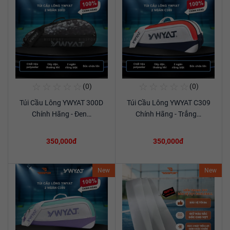
☆
☆
☆
☆
☆
☆
☆
☆
☆
☆
(0)
(0)
Mua Ngay
Mua Ngay
Túi Cầu Lông YWYAT 300D
Túi Cầu Lông YWYAT C309
Xem chi tiết
Xem chi tiết
Chính Hãng - Đen…
Chính Hãng - Trắng…
350,000đ
350,000đ
New
New