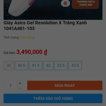
Giày Asics Gel Resolution X Trắng Xanh
1041A481-103
Tình trạng:
Còn hàng
3,490,000 ₫
Giá bán:
40
40.5
41.5
42
42.5
43.5
+
MUA NGAY
–
THÊM VÀO GIỎ HÀNG