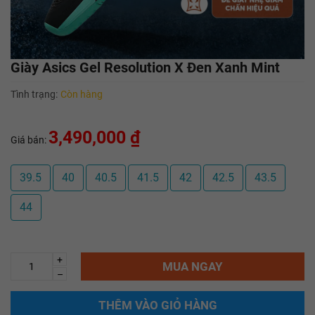
Giày Asics Gel Resolution X Đen Xanh Mint
Tình trạng:
Còn hàng
3,490,000 ₫
Giá bán:
39.5
40
40.5
41.5
42
42.5
43.5
44
+
MUA NGAY
–
THÊM VÀO GIỎ HÀNG