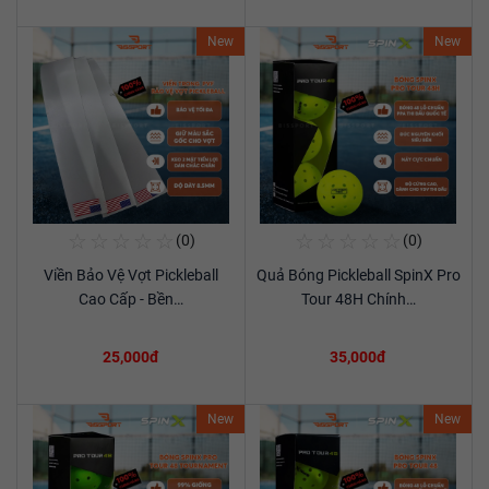
New
New
☆
☆
☆
☆
☆
☆
☆
☆
☆
☆
(0)
(0)
Mua Ngay
Mua Ngay
Viền Bảo Vệ Vợt Pickleball
Quả Bóng Pickleball SpinX Pro
Xem chi tiết
Xem chi tiết
Cao Cấp - Bền…
Tour 48H Chính…
25,000đ
35,000đ
New
New