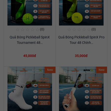
☆
☆
☆
☆
☆
☆
☆
☆
☆
☆
(0)
(0)
Mua Ngay
Mua Ngay
Quả Bóng Pickleball SpinX
Quả Bóng Pickleball SpinX Pro
Xem chi tiết
Xem chi tiết
Tournament 48…
Tour 48 Chính…
45,000đ
35,000đ
New
New