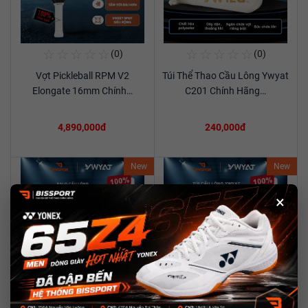
☆
☆
☆
☆
☆
☆
☆
☆
☆
☆
(0)
(0)
Mua Ngay
Mua Ngay
Vợt Pickleball RPM V2
Túi Thể Thao Cầu Lông Ywyat
Xem chi tiết
Xem chi tiết
Elongate 16mm Chính…
C201 Chính Hãng…
4,890,000đ
240,000đ
New
New
×
☆
☆
☆
☆
☆
☆
☆
☆
☆
☆
(0)
(0)
Mua Ngay
Mua Ngay