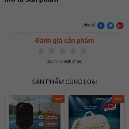
Chia sẻ:
Đánh giá sản phẩm
(
0.0
/5 -
0
bình chọn)
SẢN PHẨM CÙNG LOẠI
New
New