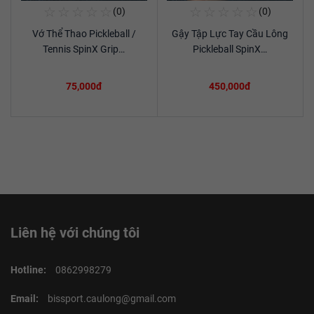
☆
☆
☆
☆
☆
☆
☆
☆
☆
☆
(0)
(0)
Mua Ngay
Mua Ngay
Vớ Thể Thao Pickleball /
Gậy Tập Lực Tay Cầu Lông
Xem chi tiết
Xem chi tiết
Tennis SpinX Grip…
Pickleball SpinX…
75,000đ
450,000đ
Liên hệ với chúng tôi
Hotline:
0862998279
Email:
bissport.caulong@gmail.com