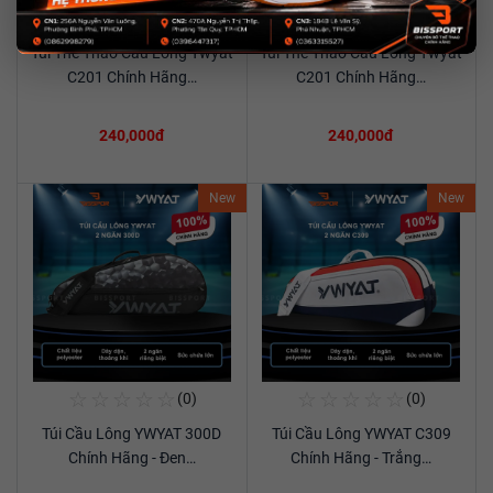
☆
☆
☆
☆
☆
☆
☆
☆
☆
☆
(0)
(0)
Mua Ngay
Mua Ngay
Túi Thể Thao Cầu Lông Ywyat
Túi Thể Thao Cầu Lông Ywyat
Xem chi tiết
Xem chi tiết
C201 Chính Hãng…
C201 Chính Hãng…
240,000đ
240,000đ
New
New
☆
☆
☆
☆
☆
☆
☆
☆
☆
☆
(0)
(0)
Mua Ngay
Mua Ngay
Túi Cầu Lông YWYAT 300D
Túi Cầu Lông YWYAT C309
Xem chi tiết
Xem chi tiết
Chính Hãng - Đen…
Chính Hãng - Trắng…