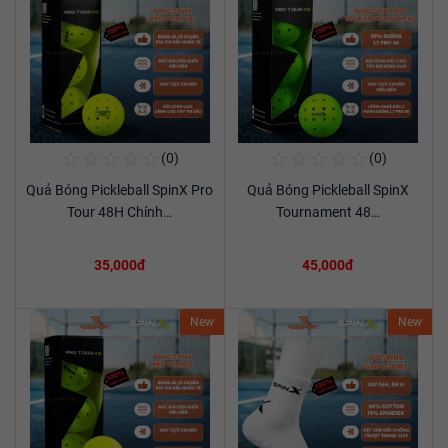
☆
☆
☆
☆
☆
☆
☆
☆
☆
☆
(0)
(0)
Mua Ngay
Mua Ngay
Quả Bóng Pickleball SpinX Pro
Quả Bóng Pickleball SpinX
Xem chi tiết
Xem chi tiết
Tour 48H Chính…
Tournament 48…
35,000đ
45,000đ
New
New