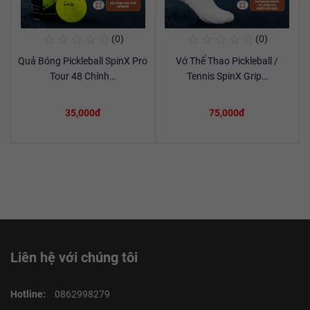
☆
☆
☆
☆
☆
☆
☆
☆
☆
☆
(0)
(0)
Mua Ngay
Mua Ngay
Quả Bóng Pickleball SpinX Pro
Vớ Thể Thao Pickleball /
Xem chi tiết
Xem chi tiết
Tour 48 Chính…
Tennis SpinX Grip…
35,000đ
75,000đ
Liên hệ với chúng tôi
Hotline:
0862998279