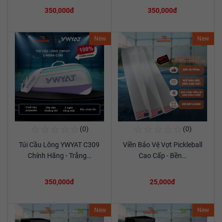
350,000đ
350,000đ
New
New
☆
☆
☆
☆
☆
☆
☆
☆
☆
☆
(0)
(0)
Mua Ngay
Mua Ngay
Túi Cầu Lông YWYAT C309
Viền Bảo Vệ Vợt Pickleball
Xem chi tiết
Xem chi tiết
Chính Hãng - Trắng…
Cao Cấp - Bền…
350,000đ
25,000đ
New
New