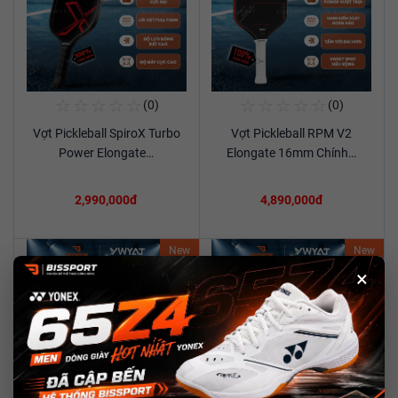
☆
☆
☆
☆
☆
☆
☆
☆
☆
☆
(0)
(0)
Mua Ngay
Mua Ngay
Vợt Pickleball SpiroX Turbo
Vợt Pickleball RPM V2
Xem chi tiết
Xem chi tiết
Power Elongate…
Elongate 16mm Chính…
2,990,000đ
4,890,000đ
New
New
×