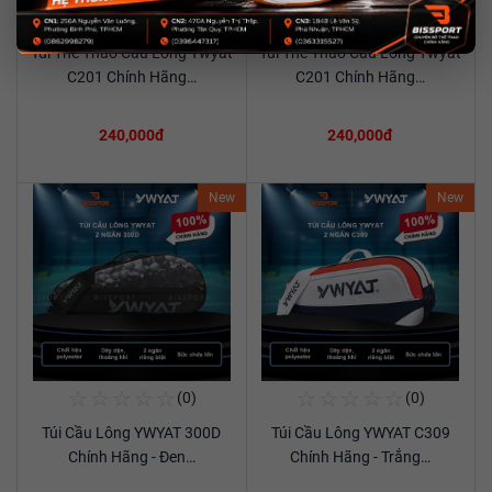
☆
☆
☆
☆
☆
☆
☆
☆
☆
☆
(0)
(0)
Mua Ngay
Mua Ngay
Túi Thể Thao Cầu Lông Ywyat
Túi Thể Thao Cầu Lông Ywyat
Xem chi tiết
Xem chi tiết
C201 Chính Hãng…
C201 Chính Hãng…
240,000đ
240,000đ
New
New
☆
☆
☆
☆
☆
☆
☆
☆
☆
☆
(0)
(0)
Mua Ngay
Mua Ngay
Túi Cầu Lông YWYAT 300D
Túi Cầu Lông YWYAT C309
Xem chi tiết
Xem chi tiết
Chính Hãng - Đen…
Chính Hãng - Trắng…