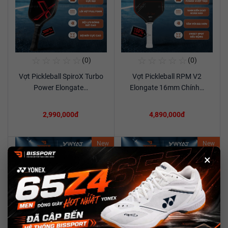
☆
☆
☆
☆
☆
☆
☆
☆
☆
☆
(0)
(0)
Mua Ngay
Mua Ngay
Vợt Pickleball SpiroX Turbo
Vợt Pickleball RPM V2
Xem chi tiết
Xem chi tiết
Power Elongate…
Elongate 16mm Chính…
2,990,000đ
4,890,000đ
New
New
×