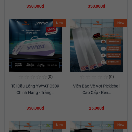
350,000đ
350,000đ
New
New
☆
☆
☆
☆
☆
☆
☆
☆
☆
☆
(0)
(0)
Mua Ngay
Mua Ngay
Túi Cầu Lông YWYAT C309
Viền Bảo Vệ Vợt Pickleball
Xem chi tiết
Xem chi tiết
Chính Hãng - Trắng…
Cao Cấp - Bền…
350,000đ
25,000đ
New
New