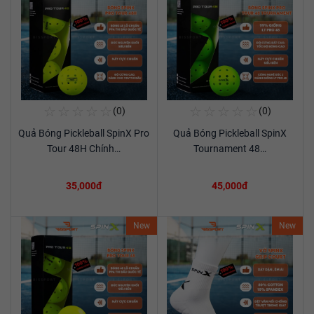
☆
☆
☆
☆
☆
☆
☆
☆
☆
☆
(0)
(0)
Mua Ngay
Mua Ngay
Quả Bóng Pickleball SpinX Pro
Quả Bóng Pickleball SpinX
Xem chi tiết
Xem chi tiết
Tour 48H Chính…
Tournament 48…
35,000đ
45,000đ
New
New