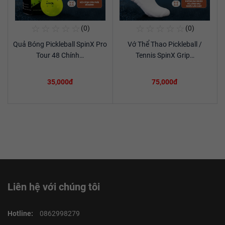
☆
☆
☆
☆
☆
☆
☆
☆
☆
☆
(0)
(0)
Mua Ngay
Mua Ngay
Quả Bóng Pickleball SpinX Pro
Vớ Thể Thao Pickleball /
Xem chi tiết
Xem chi tiết
Tour 48 Chính…
Tennis SpinX Grip…
35,000đ
75,000đ
Liên hệ với chúng tôi
Hotline:
0862998279