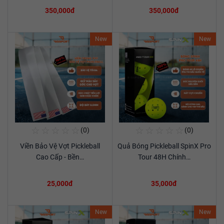
350,000đ
350,000đ
New
New
☆
☆
☆
☆
☆
☆
☆
☆
☆
☆
(0)
(0)
Mua Ngay
Mua Ngay
Viền Bảo Vệ Vợt Pickleball
Quả Bóng Pickleball SpinX Pro
Xem chi tiết
Xem chi tiết
Cao Cấp - Bền…
Tour 48H Chính…
25,000đ
35,000đ
New
New