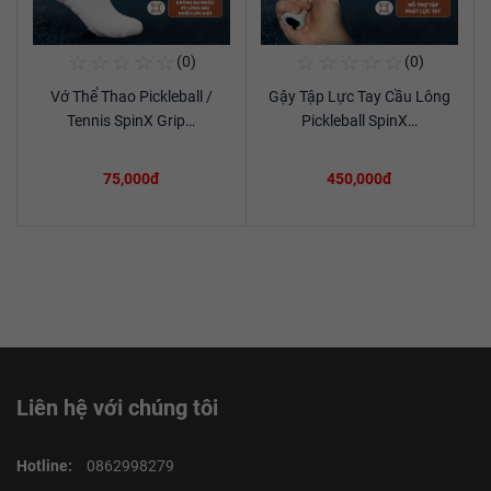
☆
☆
☆
☆
☆
☆
☆
☆
☆
☆
(0)
(0)
Mua Ngay
Mua Ngay
Vớ Thể Thao Pickleball /
Gậy Tập Lực Tay Cầu Lông
Xem chi tiết
Xem chi tiết
Tennis SpinX Grip…
Pickleball SpinX…
75,000đ
450,000đ
Liên hệ với chúng tôi
Hotline:
0862998279