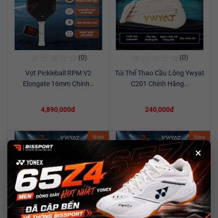
☆
☆
☆
☆
☆
☆
☆
☆
☆
☆
(0)
(0)
Mua Ngay
Mua Ngay
Vợt Pickleball RPM V2
Túi Thể Thao Cầu Lông Ywyat
Xem chi tiết
Xem chi tiết
Elongate 16mm Chính…
C201 Chính Hãng…
4,890,000đ
240,000đ
New
New
×