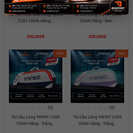
☆
☆
☆
☆
☆
☆
☆
☆
☆
☆
(0)
(0)
Mua Ngay
Mua Ngay
Túi Thể Thao Cầu Lông Ywyat
Túi Cầu Lông YWYAT 300D
Xem chi tiết
Xem chi tiết
C201 Chính Hãng…
Chính Hãng - Đen…
240,000đ
350,000đ
New
New
☆
☆
☆
☆
☆
☆
☆
☆
☆
☆
(0)
(0)
Mua Ngay
Mua Ngay
Túi Cầu Lông YWYAT C309
Túi Cầu Lông YWYAT C309
Xem chi tiết
Xem chi tiết
Chính Hãng - Trắng…
Chính Hãng - Trắng…