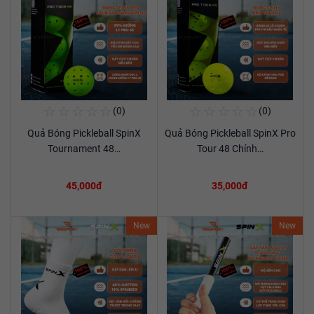
☆
☆
☆
☆
☆
☆
☆
☆
☆
☆
(0)
(0)
Mua Ngay
Mua Ngay
Quả Bóng Pickleball SpinX
Quả Bóng Pickleball SpinX Pro
Xem chi tiết
Xem chi tiết
Tournament 48…
Tour 48 Chính…
45,000đ
35,000đ
New
New