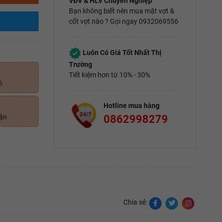
VĐV & HLV Chuyên Nghiệp
Bạn không biết nên mua mặt vợt &
cốt vợt nào ? Gọi ngay 0932069556
Luôn Có Giá Tốt Nhất Thị
Trường
Tiết kiệm hơn từ 10% - 30%
6
Hotline mua hàng
0862998279
uận
Chia sẻ: