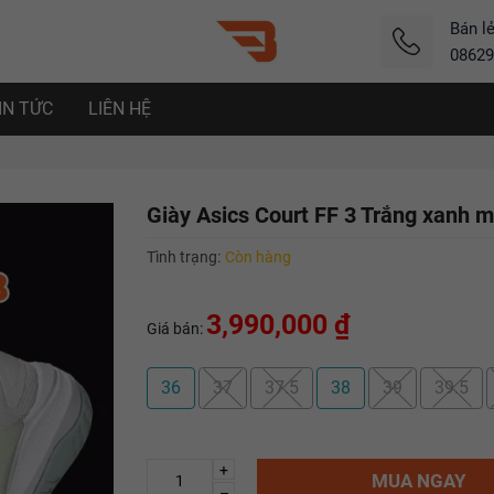
Bán l
08629
IN TỨC
LIÊN HỆ
Giày Asics Court FF 3 Trắng xanh 
Tình trạng:
Còn hàng
3,990,000 ₫
Giá bán:
36
37
37.5
38
39
39.5
+
MUA NGAY
–