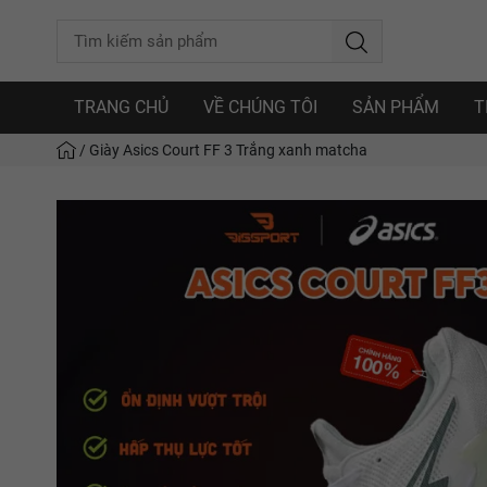
TRANG CHỦ
VỀ CHÚNG TÔI
SẢN PHẨM
T
/
Giày Asics Court FF 3 Trắng xanh matcha