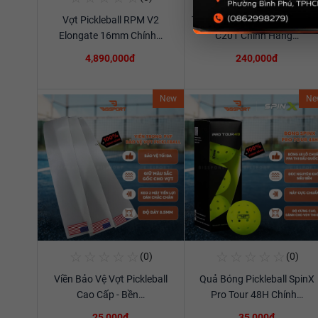
Vợt Pickleball RPM V2
Túi Thể Thao Cầu Lông Ywya
Xem chi tiết
Xem chi tiết
Elongate 16mm Chính…
C201 Chính Hãng…
4,890,000đ
240,000đ
New
Ne
☆
☆
☆
☆
☆
☆
☆
☆
☆
☆
(0)
(0)
Mua Ngay
Mua Ngay
Viền Bảo Vệ Vợt Pickleball
Quả Bóng Pickleball SpinX
Xem chi tiết
Xem chi tiết
Cao Cấp - Bền…
Pro Tour 48H Chính…
25,000đ
35,000đ