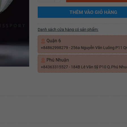
THÊM VÀO GIỎ HÀNG
Danh sách cửa hàng có sản phẩm:
Quận 6
+84862998279 - 256a Nguyễn Văn Luông P11 Q
Phú Nhuận
+84363315527 - 184B Lê Văn Sỹ P10 Q.Phú Nh