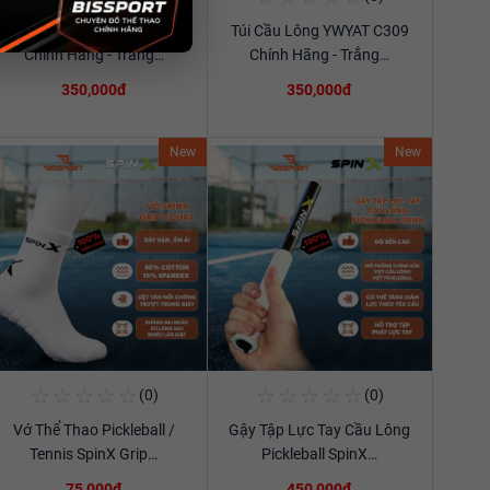
Túi Cầu Lông YWYAT C309
Túi Cầu Lông YWYAT C309
Xem chi tiết
Xem chi tiết
Chính Hãng - Trắng…
Chính Hãng - Trắng…
350,000đ
350,000đ
New
New
☆
☆
☆
☆
☆
☆
☆
☆
☆
☆
(0)
(0)
Mua Ngay
Mua Ngay
Vớ Thể Thao Pickleball /
Gậy Tập Lực Tay Cầu Lông
Xem chi tiết
Xem chi tiết
Tennis SpinX Grip…
Pickleball SpinX…
75,000đ
450,000đ