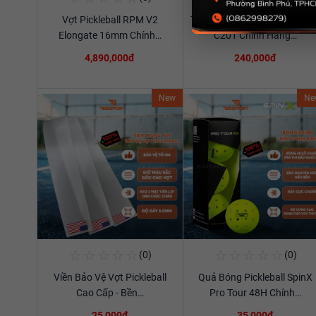
Vợt Pickleball RPM V2
Túi Thể Thao Cầu Lông Ywya
Xem chi tiết
Xem chi tiết
Elongate 16mm Chính…
C201 Chính Hãng…
4,890,000đ
240,000đ
New
Ne
☆
☆
☆
☆
☆
☆
☆
☆
☆
☆
(0)
(0)
Mua Ngay
Mua Ngay
Viền Bảo Vệ Vợt Pickleball
Quả Bóng Pickleball SpinX
Xem chi tiết
Xem chi tiết
Cao Cấp - Bền…
Pro Tour 48H Chính…
25,000đ
35,000đ