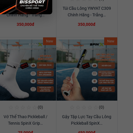
Túi Cầu Lông YWYAT C309
Túi Cầu Lông YWYAT C309
Xem chi tiết
Xem chi tiết
Chính Hãng - Trắng…
Chính Hãng - Trắng…
350,000đ
350,000đ
New
New
☆
☆
☆
☆
☆
☆
☆
☆
☆
☆
(0)
(0)
Mua Ngay
Mua Ngay
Vớ Thể Thao Pickleball /
Gậy Tập Lực Tay Cầu Lông
Xem chi tiết
Xem chi tiết
Tennis SpinX Grip…
Pickleball SpinX…
75,000đ
450,000đ