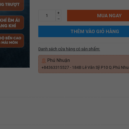
+
MUA NGAY
–
THÊM VÀO GIỎ HÀNG
Danh sách cửa hàng có sản phẩm:
Phú Nhuận
+84363315527 - 184B Lê Văn Sỹ P10 Q.Phú Nh