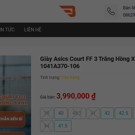
Bán l
08629
IN TỨC
LIÊN HỆ
Giày Asics Court FF 3 Trắng Hồng 
1041A370-106
Tình trạng:
Còn hàng
3,990,000 ₫
Giá bán:
39
40
40.5
41
42
42.5
44
41.5