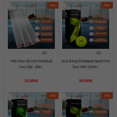
New
New
☆
☆
☆
☆
☆
☆
☆
☆
☆
☆
(0)
(0)
Mua Ngay
Mua Ngay
Viền Bảo Vệ Vợt Pickleball
Quả Bóng Pickleball SpinX Pro
Xem chi tiết
Xem chi tiết
Cao Cấp - Bền…
Tour 48H Chính…
25,000đ
35,000đ
New
New