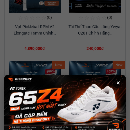
☆
☆
☆
☆
☆
☆
☆
☆
☆
☆
(0)
(0)
Mua Ngay
Mua Ngay
Vợt Pickleball RPM V2
Túi Thể Thao Cầu Lông Ywyat
Xem chi tiết
Xem chi tiết
Elongate 16mm Chính…
C201 Chính Hãng…
4,890,000đ
240,000đ
New
New
×
☆
☆
☆
☆
☆
☆
☆
☆
☆
☆
(0)
(0)
Mua Ngay
Mua Ngay
Túi Thể Thao Cầu Lông Ywyat
Túi Cầu Lông YWYAT 300D