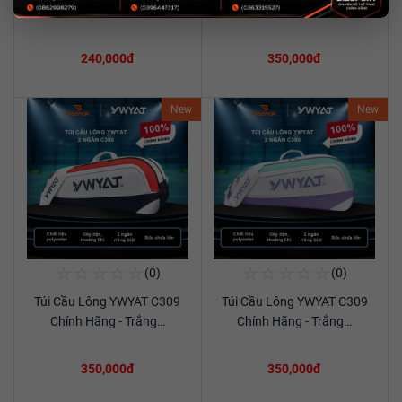
Xem chi tiết
Xem chi tiết
C201 Chính Hãng…
Chính Hãng - Đen…
240,000đ
350,000đ
New
New
☆
☆
☆
☆
☆
☆
☆
☆
☆
☆
(0)
(0)
Mua Ngay
Mua Ngay
Túi Cầu Lông YWYAT C309
Túi Cầu Lông YWYAT C309
Xem chi tiết
Xem chi tiết
Chính Hãng - Trắng…
Chính Hãng - Trắng…
350,000đ
350,000đ