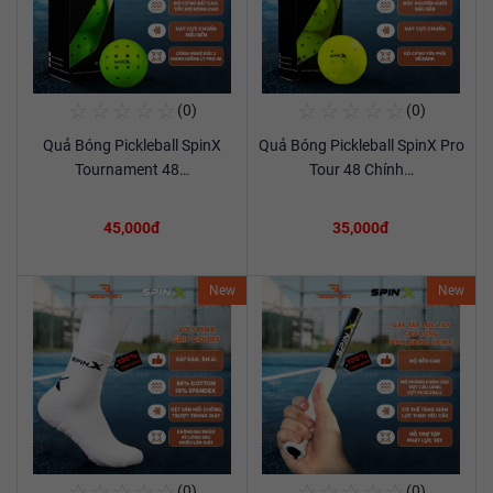
☆
☆
☆
☆
☆
☆
☆
☆
☆
☆
(0)
(0)
Mua Ngay
Mua Ngay
Quả Bóng Pickleball SpinX
Quả Bóng Pickleball SpinX Pro
Xem chi tiết
Xem chi tiết
Tournament 48…
Tour 48 Chính…
45,000đ
35,000đ
New
New
☆
☆
☆
☆
☆
☆
☆
☆
☆
☆
(0)
(0)