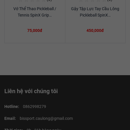
Mua Ngay
Mua Ngay
Vớ Thể Thao Pickleball /
Gậy Tập Lực Tay Cầu Lông
Xem chi tiết
Xem chi tiết
Tennis SpinX Grip…
Pickleball SpinX…
75,000đ
450,000đ
Liên hệ với chúng tôi
Hotline:
0862998279
Email:
bissport.caulong@gmail.com