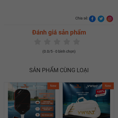
Chia sẻ:
Đánh giá sản phẩm
(
0.0
/5 -
0
bình chọn)
SẢN PHẨM CÙNG LOẠI
New
New