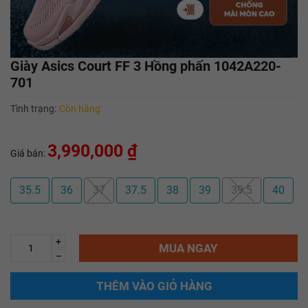
Giày Asics Court FF 3 Hồng phấn 1042A220-
701
Tình trạng:
Còn hàng
3,990,000 ₫
Giá bán:
35.5
36
37
37.5
38
39
39.5
40
+
MUA NGAY
–
THÊM VÀO GIỎ HÀNG