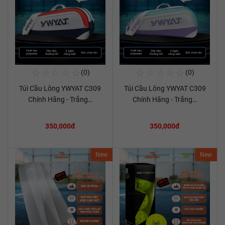
☆
☆
☆
☆
☆
☆
☆
☆
☆
☆
(0)
(0)
Mua Ngay
Mua Ngay
Túi Cầu Lông YWYAT C309
Túi Cầu Lông YWYAT C309
Xem chi tiết
Xem chi tiết
Chính Hãng - Trắng…
Chính Hãng - Trắng…
350,000đ
350,000đ
New
New