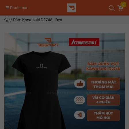
0
Danh mục
/
Đầm Kawasaki D2748 - Đen