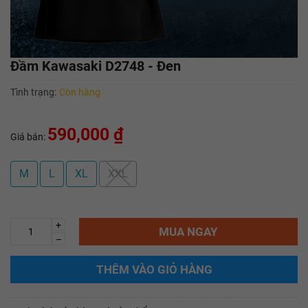
Đầm Kawasaki D2748 - Đen
Tình trạng:
Còn hàng
590,000 ₫
Giá bán:
M
L
XL
XXL
+
MUA NGAY
–
THÊM VÀO GIỎ HÀNG