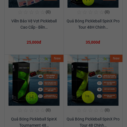
☆
☆
☆
☆
☆
☆
☆
☆
☆
☆
(0)
(0)
Mua Ngay
Mua Ngay
Viền Bảo Vệ Vợt Pickleball
Quả Bóng Pickleball SpinX Pro
Xem chi tiết
Xem chi tiết
Cao Cấp - Bền…
Tour 48H Chính…
25,000đ
35,000đ
New
New
☆
☆
☆
☆
☆
☆
☆
☆
☆
☆
(0)
(0)
Mua Ngay
Mua Ngay
Quả Bóng Pickleball SpinX
Quả Bóng Pickleball SpinX Pro
Xem chi tiết
Xem chi tiết
Tournament 48…
Tour 48 Chính…