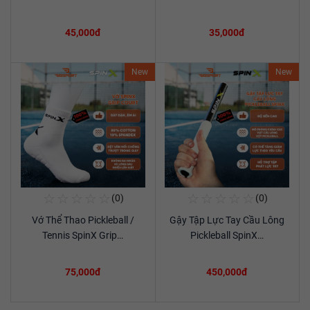
45,000đ
35,000đ
New
New
☆
☆
☆
☆
☆
☆
☆
☆
☆
☆
(0)
(0)
Mua Ngay
Mua Ngay
Vớ Thể Thao Pickleball /
Gậy Tập Lực Tay Cầu Lông
Xem chi tiết
Xem chi tiết
Tennis SpinX Grip…
Pickleball SpinX…
75,000đ
450,000đ