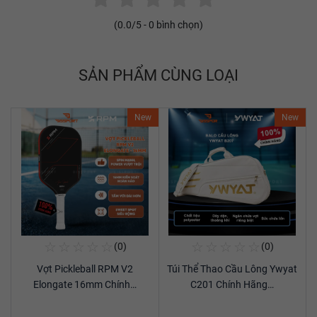
(
0.0
/5 -
0
bình chọn)
SẢN PHẨM CÙNG LOẠI
New
New
☆
☆
☆
☆
☆
☆
☆
☆
☆
☆
(0)
(0)
Mua Ngay
Mua Ngay
Vợt Pickleball RPM V2
Túi Thể Thao Cầu Lông Ywyat
Xem chi tiết
Xem chi tiết
Elongate 16mm Chính…
C201 Chính Hãng…