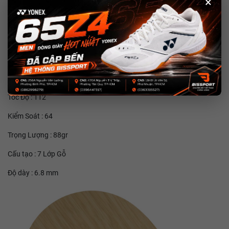
×
Xoáy Cũng Như Điều Khiển
Cliper Cr Cho Người Chơi Có Cảm Giác Bóng Rất Tốt Và Không Hề
Kén Mút
2. Thông Số Của Cốt Cliper Cr
Loại : Off
Tốc Độ : 112
Kiểm Soát : 64
Trọng Lượng : 88gr
Cấu tạo : 7 Lớp Gỗ
Độ dày : 6.8 mm