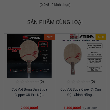
(
0.0
/5 -
0
bình chọn)
SẢN PHẨM CÙNG LOẠI
New
Sale
☆
☆
☆
☆
☆
☆
☆
☆
☆
☆
(0)
(0)
Mua Ngay
Mua Ngay
Cốt Vợt Bóng Bàn Stiga
Cốt Vợt Stiga Cliper Cr Cán
Xem chi tiết
Xem chi tiết
Clipper CR Pro Nội…
Đặc Chính Hãng…
2,000,000đ
1,400,000đ
1,750,000đ