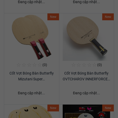
Đang cập nhật...
Đang cập nhật...
New
New
☆
☆
☆
☆
☆
☆
☆
☆
☆
☆
(0)
(0)
Mua Ngay
Mua Ngay
Cốt Vợt Bóng Bàn Butterfly
Cốt Vợt Bóng Bàn Butterfly
Xem chi tiết
Xem chi tiết
Mizutani Super…
OVTCHAROV INNERFORCE…
Đang cập nhật...
Đang cập nhật...
New
New