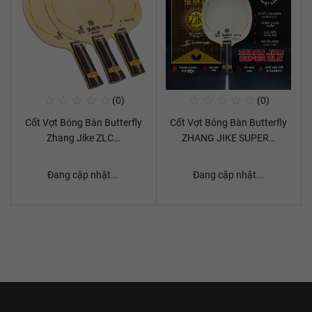
☆
☆
☆
☆
☆
☆
☆
☆
☆
☆
(0)
(0)
Mua Ngay
Mua Ngay
Cốt Vợt Bóng Bàn Butterfly
Cốt Vợt Bóng Bàn Butterfly
Xem chi tiết
Xem chi tiết
Zhang Jike ZLC…
ZHANG JIKE SUPER…
Đang cập nhật...
Đang cập nhật...