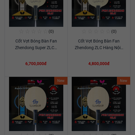
☆
☆
☆
☆
☆
☆
☆
☆
☆
☆
(0)
(0)
Mua Ngay
Mua Ngay
Cốt Vợt Bóng Bàn Fan
Cốt Vợt Bóng Bàn Fan
Xem chi tiết
Xem chi tiết
Zhendong Super ZLC…
Zhendong ZLC Hàng Nội…
6,700,000đ
4,800,000đ
New
New