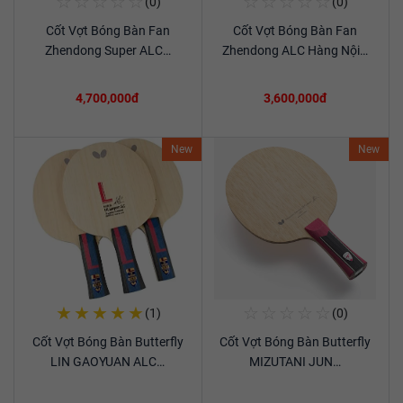
☆
☆
☆
☆
☆
☆
☆
☆
☆
☆
(0)
(0)
Mua Ngay
Mua Ngay
Cốt Vợt Bóng Bàn Fan
Cốt Vợt Bóng Bàn Fan
Xem chi tiết
Xem chi tiết
Zhendong Super ALC…
Zhendong ALC Hàng Nội…
4,700,000đ
3,600,000đ
New
New
★
★
★
★
★
☆
☆
☆
☆
☆
(1)
(0)
Mua Ngay
Mua Ngay
Cốt Vợt Bóng Bàn Butterfly
Cốt Vợt Bóng Bàn Butterfly
Xem chi tiết
Xem chi tiết
LIN GAOYUAN ALC…
MIZUTANI JUN…