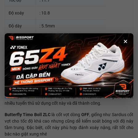
Tốc độ
: 11.7
Độ xoáy
: 10.8
Độ dày
: 5.5mm
Bảng vợt
: 157 x 150mm
×
Trọng lượng
: ± 85gr
Cốt
vợt bóng bàn
Timo Boll ZLC
là một trong những
cốt vợt bóng
bàn
thịnh hành nhất hiện nay, cả tại Việt Nam và Thế giới. Có rất
nhiều tuyển thủ sử dụng cốt này và đã thành công.
Butterfly Timo Boll ZLC
là cốt vợt dòng
OFF
, giống như Sardius cốt
vợt cho tốc độ khá cao nhưng cũng dễ kiểm soát bóng với độ nảy
tầm trung. Đặc biệt, cốt này phù hợp đánh xoáy nặng, rất tốt cho
bác nào giật xung nhé