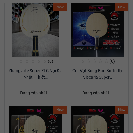
New
New
☆
☆
☆
☆
☆
☆
☆
☆
☆
☆
(0)
(0)
Mua Ngay
Mua Ngay
Zhang Jike Super ZLC Nội Địa
Cốt Vợt Bóng Bàn Butterfly
Xem chi tiết
Xem chi tiết
Nhật - Thiết…
Viscaria Super…
Đang cập nhật...
Đang cập nhật...
New
New