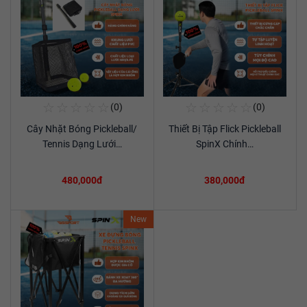
☆
☆
☆
☆
☆
☆
☆
☆
☆
☆
(0)
(0)
Mua Ngay
Mua Ngay
Cây Nhặt Bóng Pickleball/
Thiết Bị Tập Flick Pickleball
Xem chi tiết
Xem chi tiết
Tennis Dạng Lưới…
SpinX Chính…
480,000đ
380,000đ
New