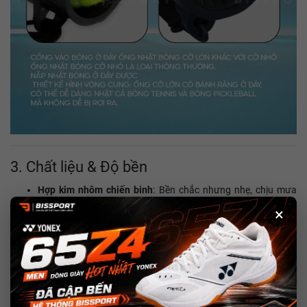
3. Chất liệu & Độ bền
Hợp kim nhôm chiến binh
: Bền chắc nhưng nhẹ, chịu mưa
nắng mà không gỉ.
×
Nhựa ABS cao cấp
: Cứng, chống va đập, đồng thời thân thiện
với môi trường.
Lò xo thép “mãnh hổ”
: Đàn hồi mạnh, phản ứng nhanh, duy
trì hiệu suất ổn định suốt hàng nghìn lần sử dụng.