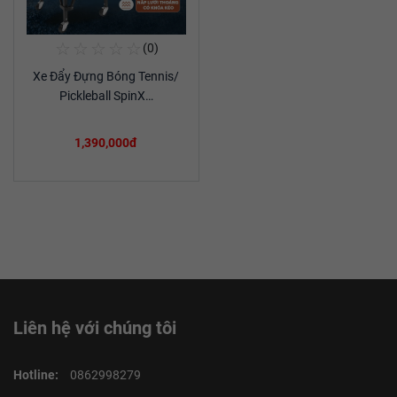
☆
☆
☆
☆
☆
(0)
Mua Ngay
Xe Đẩy Đựng Bóng Tennis/
Xem chi tiết
Pickleball SpinX…
1,390,000đ
Liên hệ với chúng tôi
Hotline:
0862998279