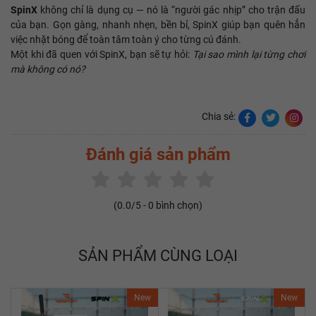
SpinX
không chỉ là dụng cụ — nó là “người gác nhịp” cho trận đấu
của bạn. Gọn gàng, nhanh nhẹn, bền bỉ, SpinX giúp bạn quên hẳn
việc nhặt bóng để toàn tâm toàn ý cho từng cú đánh.
Một khi đã quen với SpinX, bạn sẽ tự hỏi:
Tại sao mình lại từng chơi
mà không có nó?
Chia sẻ:
Đánh giá sản phẩm
(
0.0
/5 -
0
bình chọn)
SẢN PHẨM CÙNG LOẠI
New
New