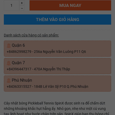
+
MUA NGAY
–
THÊM VÀO GIỎ HÀNG
Danh sách cửa hàng có sản phẩm:
Quận 6
+84862998279 - 256a Nguyễn Văn Luông P11 Q6
Quận 7
+84396447317 - 470A Nguyễn Thị Thập
Phú Nhuận
+84363315527 - 184B Lê Văn Sỹ P10 Q.Phú Nhuận
Cây nhặt bóng Pickleball Tennis SpinX được sinh ra để chấm dứt
những khoảng khắc hụt hẫng ấy. Nhỏ gọn, nhẹ như một cú vung
tay, linh hoạt như bước chân trên sân, SpinX giúp bạn thu bóng chỉ