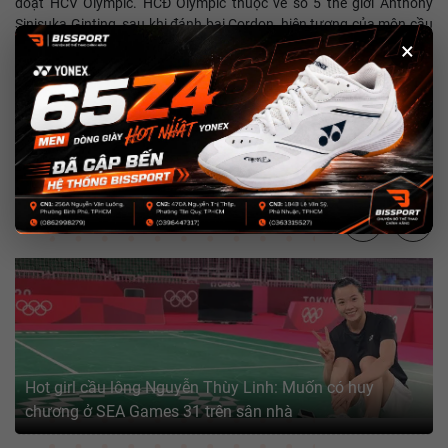
đoạt HCV Olympic. HCĐ Olympic thuộc về số 5 thế giới Anthony
Sinisuka Ginting, sau khi đánh bại Cordon, hiện tượng của môn cầu
lông kỳ nay do chỉ xếp hạng 59 thế giới.
×
Đơn nữ cũng không khép lại theo lẽ thường, khi số 2 thế giới Chen
Fu Fei đoạt HCV do thắng số 1 thế giới Tai Tzu Ying.
Có phần bất ngờ hơn, cặp số 6 thế giới đoạt HCV nội dung đôi nữ,
còn HCV đôi nam thuộc về cặp số 3 thế giới.
BÀI VIẾT LIÊN QUAN
Hot girl cầu lông Nguyễn Thùy Linh: Muốn có huy
chương ở SEA Games 31 trên sân nhà