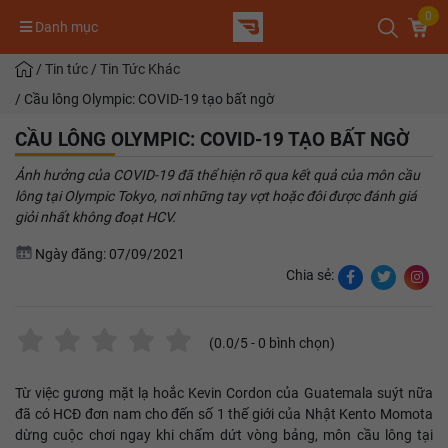
0
Danh mục
/
Tin tức
/
Tin Tức Khác
/
Cầu lông Olympic: COVID-19 tạo bất ngờ
CẦU LÔNG OLYMPIC: COVID-19 TẠO BẤT NGỜ
Ảnh hưởng của COVID-19 đã thể hiện rõ qua kết quả của môn cầu
lông tại Olympic Tokyo, nơi những tay vợt hoặc đôi được đánh giá
giỏi nhất không đoạt HCV.
Ngày đăng: 07/09/2021
Chia sẻ:
(
0.0
/5 -
0
bình chọn)
Từ việc gương mặt lạ hoắc Kevin Cordon của Guatemala suýt nữa
đã có HCĐ đơn nam cho đến số 1 thế giới của Nhật Kento Momota
dừng cuộc chơi ngay khi chấm dứt vòng bảng, môn cầu lông tại