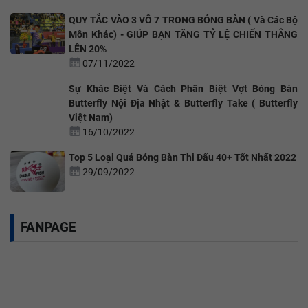
QUY TẮC VÀO 3 VÔ 7 TRONG BÓNG BÀN ( Và Các Bộ
Môn Khác) - GIÚP BẠN TĂNG TỶ LỆ CHIẾN THẮNG
LÊN 20%
07/11/2022
Sự Khác Biệt Và Cách Phân Biệt Vợt Bóng Bàn
Butterfly Nội Địa Nhật & Butterfly Take ( Butterfly
Việt Nam)
16/10/2022
Top 5 Loại Quả Bóng Bàn Thi Đấu 40+ Tốt Nhất 2022
29/09/2022
FANPAGE