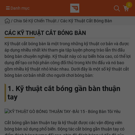
0
Danh mục
/
Chia Sẻ Kỹ Chiến Thuật
/
Các Kỹ Thuật Cắt Bóng Bàn
CÁC KỸ THUẬT CẮT BÓNG BÀN
Kỹ thuật cắt bóng bàn là một trong những kỹ thuật cơ bản và được
áp dụng nhiều nhất khi tham gia tập luyện phong trào lẫn thi đấu
bóng bàn chuyên nghiệp. Kỹ thuật này có sự biến hóa cao, có thể lợi
dụng để tạo cơ hội phản công đối thủ trong khi thi đấu và nó bao
gồm nhiều kỹ thuật nhỏ khác nhau. Dưới đây là một số kỹ thuật cắt
bóng bàn cơ bản nhất cho người chơi bóng bàn:
1. Kỹ thuật cắt bóng gần bàn thuận
tay
Cắt bóng gần bàn thuận tay là kỹ thuật được các vận động viên
bóng bàn sử dụng phổ biến. Động tác cắt bóng gần thuận tay có