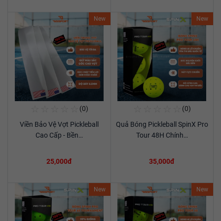
New
New
☆
☆
☆
☆
☆
☆
☆
☆
☆
☆
(0)
(0)
Mua Ngay
Mua Ngay
Viền Bảo Vệ Vợt Pickleball
Quả Bóng Pickleball SpinX Pro
Xem chi tiết
Xem chi tiết
Cao Cấp - Bền…
Tour 48H Chính…
25,000đ
35,000đ
New
New