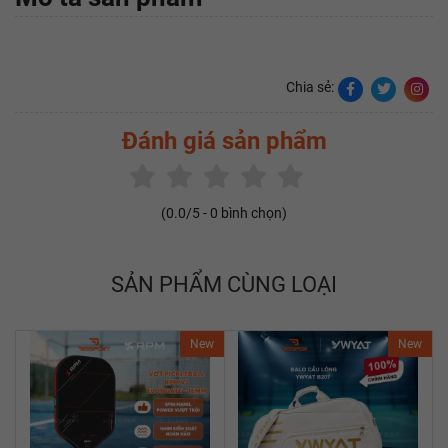
Chia sẻ:
Đánh giá sản phẩm
(
0.0
/5 -
0
bình chọn)
SẢN PHẨM CÙNG LOẠI
New
New