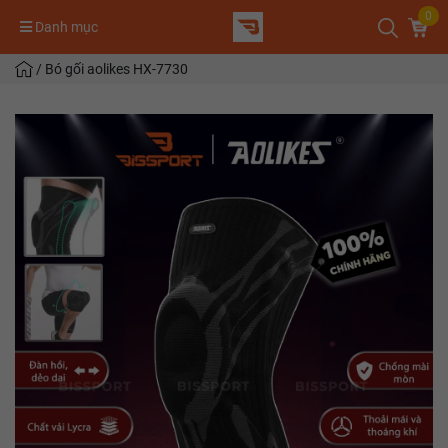
0
Danh mục
/
Bó gối aolikes HX-7730