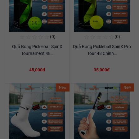
☆
☆
☆
☆
☆
☆
☆
☆
☆
☆
(0)
(0)
Mua Ngay
Mua Ngay
Quả Bóng Pickleball SpinX
Quả Bóng Pickleball SpinX Pro
Xem chi tiết
Xem chi tiết
Tournament 48…
Tour 48 Chính…
45,000đ
35,000đ
New
New