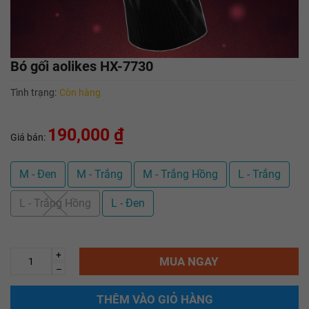
Bó gối aolikes HX-7730
Tình trạng:
Còn hàng
190,000 ₫
Giá bán:
M - Đen
M - Trắng
M - Trắng Hồng
L - Trắng
L - Trắng Hồng
L - Đen
+
MUA NGAY
–
THÊM VÀO GIỎ HÀNG