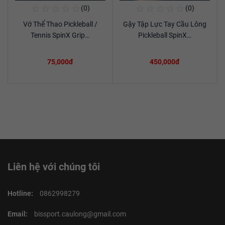
☆
☆
☆
☆
☆
☆
☆
☆
☆
☆
(0)
(0)
Mua Ngay
Mua Ngay
Vớ Thể Thao Pickleball /
Gậy Tập Lực Tay Cầu Lông
Xem chi tiết
Xem chi tiết
Tennis SpinX Grip…
Pickleball SpinX…
75,000đ
450,000đ
Liên hệ với chúng tôi
Hotline:
0862998279
Email:
bissport.caulong@gmail.com