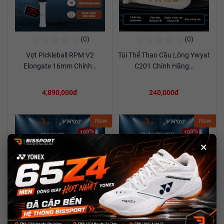
☆
☆
☆
☆
☆
☆
☆
☆
☆
☆
(0)
(0)
Mua Ngay
Mua Ngay
Vợt Pickleball RPM V2
Túi Thể Thao Cầu Lông Ywyat
Xem chi tiết
Xem chi tiết
Elongate 16mm Chính…
C201 Chính Hãng…
4,890,000đ
240,000đ
New
New
×
☆
☆
☆
☆
☆
☆
☆
☆
☆
☆
(0)
(0)
Mua Ngay
Mua Ngay