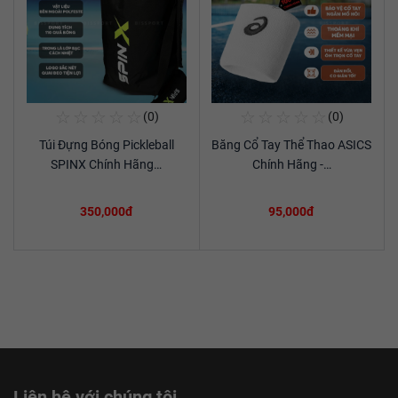
☆
☆
☆
☆
☆
☆
☆
☆
☆
☆
(0)
(0)
Mua Ngay
Mua Ngay
Túi Đựng Bóng Pickleball
Băng Cổ Tay Thể Thao ASICS
Xem chi tiết
Xem chi tiết
SPINX Chính Hãng…
Chính Hãng -…
350,000đ
95,000đ
Liên hệ với chúng tôi