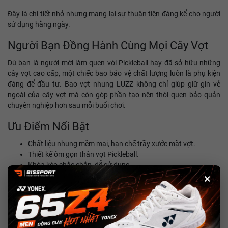
Đây là chi tiết nhỏ nhưng mang lại sự thuận tiện đáng kể cho người
sử dụng hằng ngày.
Người Bạn Đồng Hành Cùng Mọi Cây Vợt
Dù bạn là người mới làm quen với Pickleball hay đã sở hữu những
cây vợt cao cấp, một chiếc bao bảo vệ chất lượng luôn là phụ kiện
đáng để đầu tư. Bao vợt nhung LUZZ không chỉ giúp giữ gìn vẻ
ngoài của cây vợt mà còn góp phần tạo nên thói quen bảo quản
chuyên nghiệp hơn sau mỗi buổi chơi.
Ưu Điểm Nổi Bật
Chất liệu nhung mềm mại, hạn chế trầy xước mặt vợt.
Thiết kế ôm gọn thân vợt Pickleball.
Khóa kéo chắc chắn, dễ sử dụng.
×
Hỗ trợ chống bụi trong quá trình bảo quản.
Kiểu dáng tối giản, sang trọng và hiện đại.
Phù hợp với đa số các dòng vợt Pickleball trên thị trường.
Kết Luận