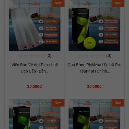
New
New
☆
☆
☆
☆
☆
☆
☆
☆
☆
☆
(0)
(0)
Mua Ngay
Mua Ngay
Viền Bảo Vệ Vợt Pickleball
Quả Bóng Pickleball SpinX Pro
Xem chi tiết
Xem chi tiết
Cao Cấp - Bền…
Tour 48H Chính…
25,000đ
35,000đ
New
New