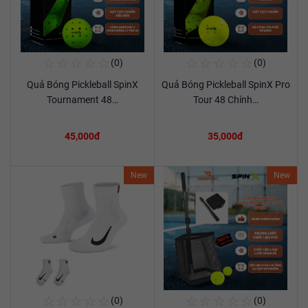
☆
☆
☆
☆
☆
☆
☆
☆
☆
☆
(0)
(0)
Mua Ngay
Mua Ngay
Quả Bóng Pickleball SpinX
Quả Bóng Pickleball SpinX Pro
Xem chi tiết
Xem chi tiết
Tournament 48…
Tour 48 Chính…
45,000đ
35,000đ
New
New
☆
☆
☆
☆
☆
☆
☆
☆
☆
☆
(0)
(0)
Mua Ngay
Mua Ngay