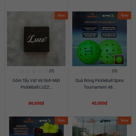
New
New
☆
☆
☆
☆
☆
☆
☆
☆
☆
☆
(0)
(0)
Mua Ngay
Mua Ngay
Gôm Tẩy Vợt Vệ Sinh Mặt
Quả Bóng Pickleball Spinx
Xem chi tiết
Xem chi tiết
Pickleball LUZZ…
Tournament 48…
86,000đ
45,000đ
New
New