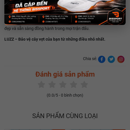
Không cần quá cầu kỳ, đôi khi chỉ một phụ kiện đơn giản cũng đủ để
giúp cây vợt của bạn được bảo vệ tốt hơn mỗi ngày. Bao Vợt Nhung
LUZZ Chính Hãng là lựa chọn phù hợp dành cho những người chơi
Pickleball yêu thích sự chỉn chu, muốn giữ cho cây vợt luôn sạch
đẹp và sẵn sàng đồng hành trong mọi trận đấu.
LUZZ – Bảo vệ cây vợt của bạn từ những điều nhỏ nhất.
Chia sẻ:
Đánh giá sản phẩm
(
0.0
/5 -
0
bình chọn)
SẢN PHẨM CÙNG LOẠI