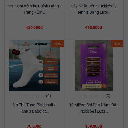
Set 2 Đôi Vớ Nike Chính Hãng -
Cây Nhặt Bóng Pickleball/
Xem chi tiết
Xem chi tiết
Trắng - Êm…
Tennis Dạng Lưới…
450,000đ
480,000đ
New
New
☆
☆
☆
☆
☆
☆
☆
☆
☆
☆
(0)
(0)
Mua Ngay
Mua Ngay
Vớ Thể Thao Pickleball /
10 Miếng Chì Dán Nặng Đầu
Xem chi tiết
Xem chi tiết
Tennis Babolat…
Pickleball Luzz…
70,000đ
159,000đ