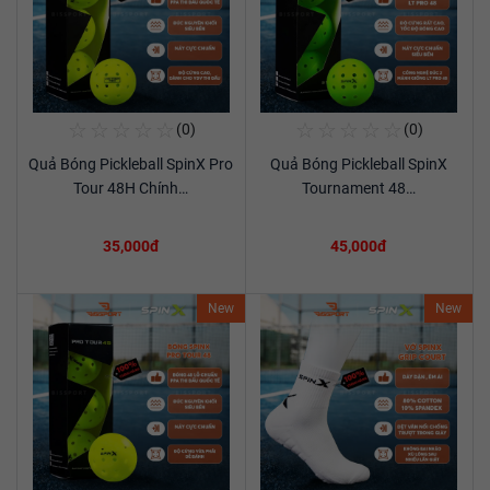
☆
☆
☆
☆
☆
☆
☆
☆
☆
☆
(0)
(0)
Mua Ngay
Mua Ngay
Quả Bóng Pickleball SpinX Pro
Quả Bóng Pickleball SpinX
Xem chi tiết
Xem chi tiết
Tour 48H Chính…
Tournament 48…
35,000đ
45,000đ
New
New