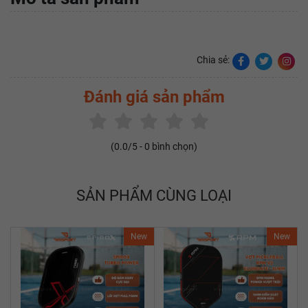
Chia sẻ:
Đánh giá sản phẩm
(
0.0
/5 -
0
bình chọn)
SẢN PHẨM CÙNG LOẠI
New
New