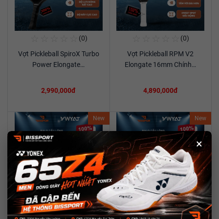
☆
☆
☆
☆
☆
☆
☆
☆
☆
☆
(0)
(0)
Mua Ngay
Mua Ngay
Vợt Pickleball SpiroX Turbo
Vợt Pickleball RPM V2
Xem chi tiết
Xem chi tiết
Power Elongate…
Elongate 16mm Chính…
2,990,000đ
4,890,000đ
New
New
×
☆
☆
☆
☆
☆
☆
☆
☆
☆
☆
(0)
(0)
Mua Ngay
Mua Ngay