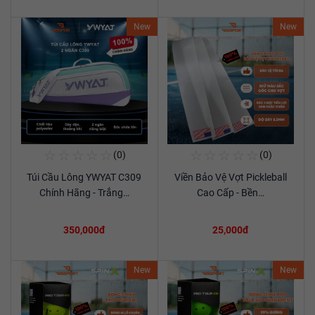
New
New
☆
☆
☆
☆
☆
☆
☆
☆
☆
☆
(0)
(0)
Mua Ngay
Mua Ngay
Túi Cầu Lông YWYAT C309
Viền Bảo Vệ Vợt Pickleball
Xem chi tiết
Xem chi tiết
Chính Hãng - Trắng…
Cao Cấp - Bền…
350,000đ
25,000đ
New
New