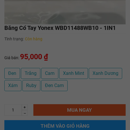
Băng Cổ Tay Yonex WBD11488WB10 - 1IN1
Tình trạng:
Còn hàng
95,000 ₫
Giá bán:
Đen
Trắng
Cam
Xanh Mint
Xanh Dương
Xám
Ruby
Đen Cam
+
MUA NGAY
–
THÊM VÀO GIỎ HÀNG