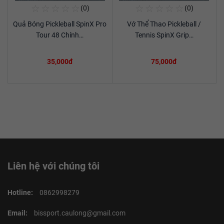
☆
☆
☆
☆
☆
☆
☆
☆
☆
☆
(0)
(0)
Mua Ngay
Mua Ngay
Quả Bóng Pickleball SpinX Pro
Vớ Thể Thao Pickleball /
Xem chi tiết
Xem chi tiết
Tour 48 Chính…
Tennis SpinX Grip…
35,000đ
75,000đ
Liên hệ với chúng tôi
Hotline:
0862998279
Email:
bissport.caulong@gmail.com