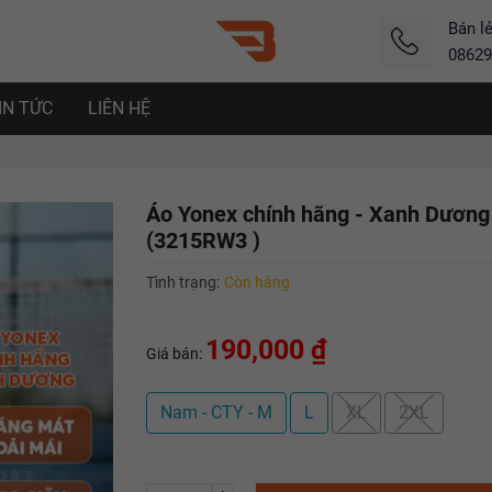
Bán l
08629
IN TỨC
LIÊN HỆ
Áo Yonex chính hãng - Xanh Dương
(3215RW3 )
Tình trạng:
Còn hàng
190,000 ₫
Giá bán:
Nam - CTY - M
L
XL
2XL