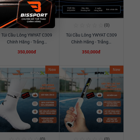
☆
☆
☆
☆
☆
☆
☆
☆
☆
☆
(0)
(0)
Mua Ngay
Mua Ngay
Túi Cầu Lông YWYAT C309
Túi Cầu Lông YWYAT C309
Xem chi tiết
Xem chi tiết
Chính Hãng - Trắng…
Chính Hãng - Trắng…
350,000đ
350,000đ
New
New
☆
☆
☆
☆
☆
☆
☆
☆
☆
☆
(0)
(0)
Mua Ngay
Mua Ngay