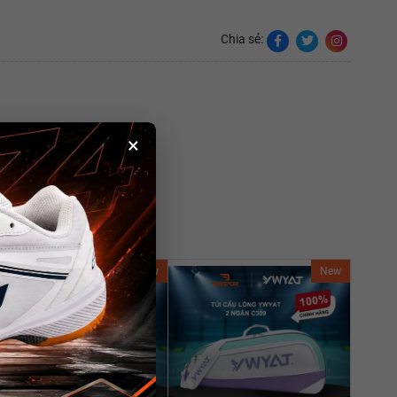
Chia sẻ:
×
New
New