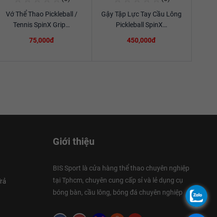
Vớ Thể Thao Pickleball /
Gậy Tập Lực Tay Cầu Lông
Xem chi tiết
Xem chi tiết
Tennis SpinX Grip…
Pickleball SpinX…
75,000đ
450,000đ
Giới thiệu
BIS Sport là cửa hàng thể thao chuyên nghiệp
tại Tphcm, chuyên cung cấp sỉ và lẻ dụng cụ
rả
bóng bàn, cầu lông, bóng đá chuyên nghiệp