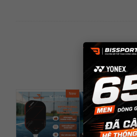
New
Ne