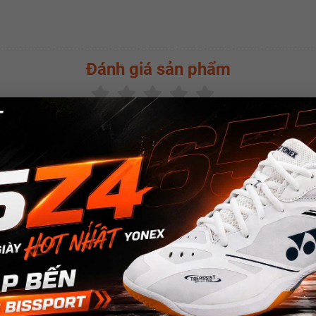
Đánh giá sản phẩm
(
0.0
/5 -
0
bình chọn)
SẢN PHẨM CÙNG LOẠI
w
New
New