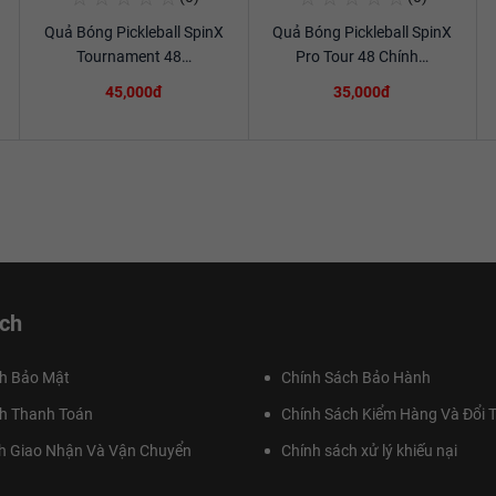
Quả Bóng Pickleball SpinX
Quả Bóng Pickleball SpinX
Xem chi tiết
Xem chi tiết
Tournament 48…
Pro Tour 48 Chính…
45,000đ
35,000đ
ch
h Bảo Mật
Chính Sách Bảo Hành
h Thanh Toán
Chính Sách Kiểm Hàng Và Đổi T
h Giao Nhận Và Vận Chuyển
Chính sách xử lý khiếu nại