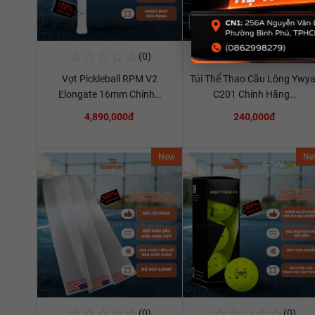
☆
☆
☆
☆
☆
☆
☆
☆
☆
☆
(0)
(0)
Mua Ngay
Mua Ngay
Vợt Pickleball RPM V2
Túi Thể Thao Cầu Lông Ywya
Xem chi tiết
Xem chi tiết
Elongate 16mm Chính…
C201 Chính Hãng…
4,890,000đ
240,000đ
New
Ne
☆
☆
☆
☆
☆
☆
☆
☆
☆
☆
(0)
(0)
Mua Ngay
Mua Ngay