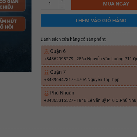
+
MUA NGAY
–
THÊM VÀO GIỎ HÀNG
Danh sách cửa hàng có sản phẩm:
Quận 6
+84862998279 - 256a Nguyễn Văn Luông P11 Q
Quận 7
+84396447317 - 470A Nguyễn Thị Thập
Phú Nhuận
+84363315527 - 184B Lê Văn Sỹ P10 Q.Phú Nh