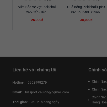
Viền Bảo Vệ Vợt Pickleball
Quả Bóng Pickleball SpinX
Xem chi tiết
Xem chi tiết
Cao Cấp - Bền…
Pro Tour 48H Chính…
25,000đ
35,000đ
Liên hệ với chúng tôi
Chính sá
Chính Sác
Hotline:
0862998279
Chính Sác
Email:
bissport.caulong@gmail.com
Chính Sác
Thời gian:
9h - 21h hàng ngày
Hàng Hoá