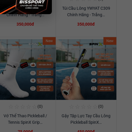
Túi Cầu Lông YWYAT C309
Túi Cầu Lông YWYAT C309
Xem chi tiết
Xem chi tiết
Chính Hãng - Trắng…
Chính Hãng - Trắng…
350,000đ
350,000đ
New
New
☆
☆
☆
☆
☆
☆
☆
☆
☆
☆
(0)
(0)
Mua Ngay
Mua Ngay
Vớ Thể Thao Pickleball /
Gậy Tập Lực Tay Cầu Lông
Xem chi tiết
Xem chi tiết
Tennis SpinX Grip…
Pickleball SpinX…
75,000đ
450,000đ