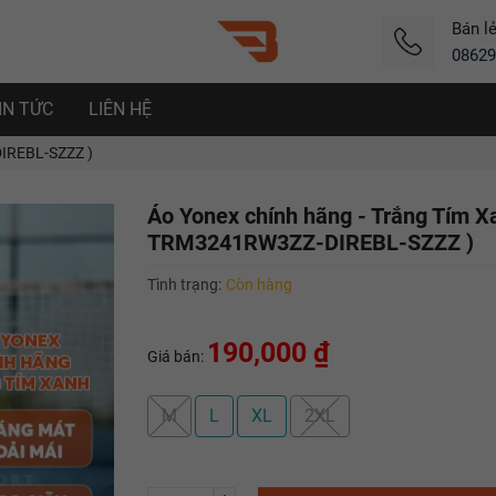
Bán l
08629
IN TỨC
LIÊN HỆ
DIREBL-SZZZ )
Áo Yonex chính hãng - Trắng Tím X
TRM3241RW3ZZ-DIREBL-SZZZ )
Tình trạng:
Còn hàng
190,000 ₫
Giá bán:
M
L
XL
2XL