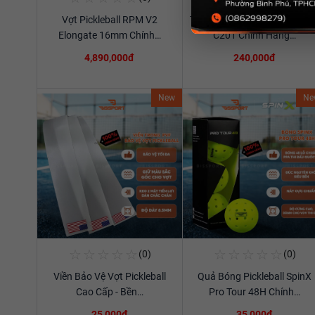
Vợt Pickleball RPM V2
Túi Thể Thao Cầu Lông Ywya
Xem chi tiết
Xem chi tiết
Elongate 16mm Chính…
C201 Chính Hãng…
4,890,000đ
240,000đ
New
Ne
☆
☆
☆
☆
☆
☆
☆
☆
☆
☆
(0)
(0)
Mua Ngay
Mua Ngay
Viền Bảo Vệ Vợt Pickleball
Quả Bóng Pickleball SpinX
Xem chi tiết
Xem chi tiết
Cao Cấp - Bền…
Pro Tour 48H Chính…
25,000đ
35,000đ