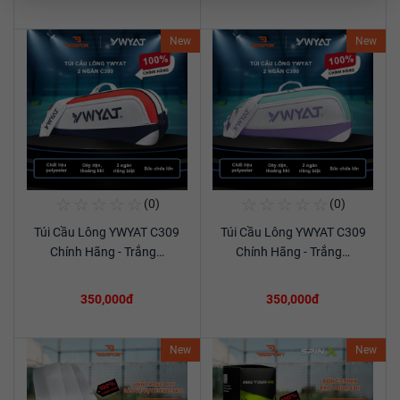
New
New
☆
☆
☆
☆
☆
☆
☆
☆
☆
☆
(0)
(0)
Mua Ngay
Mua Ngay
Túi Cầu Lông YWYAT C309
Túi Cầu Lông YWYAT C309
Xem chi tiết
Xem chi tiết
Chính Hãng - Trắng…
Chính Hãng - Trắng…
350,000đ
350,000đ
New
New