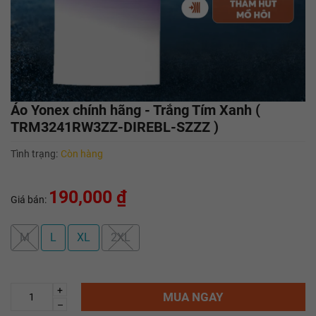
Áo Yonex chính hãng - Trắng Tím Xanh (
TRM3241RW3ZZ-DIREBL-SZZZ )
Tình trạng:
Còn hàng
190,000 ₫
Giá bán:
M
L
XL
2XL
+
MUA NGAY
–