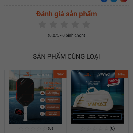
Đánh giá sản phẩm
(
0.0
/5 -
0
bình chọn)
SẢN PHẨM CÙNG LOẠI
New
New
☆
☆
☆
☆
☆
☆
☆
☆
☆
☆
(0)
(0)
Mua Ngay
Mua Ngay