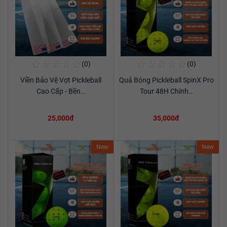
☆
☆
☆
☆
☆
☆
☆
☆
☆
☆
(0)
(0)
Mua Ngay
Mua Ngay
Viền Bảo Vệ Vợt Pickleball
Quả Bóng Pickleball SpinX Pro
Xem chi tiết
Xem chi tiết
Cao Cấp - Bền…
Tour 48H Chính…
25,000đ
35,000đ
New
New