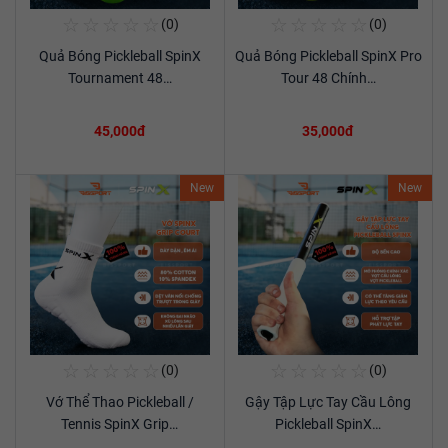
☆
☆
☆
☆
☆
☆
☆
☆
☆
☆
(0)
(0)
Mua Ngay
Mua Ngay
Quả Bóng Pickleball SpinX
Quả Bóng Pickleball SpinX Pro
Xem chi tiết
Xem chi tiết
Tournament 48…
Tour 48 Chính…
45,000đ
35,000đ
New
New
☆
☆
☆
☆
☆
☆
☆
☆
☆
☆
(0)
(0)
Mua Ngay
Mua Ngay
Vớ Thể Thao Pickleball /
Gậy Tập Lực Tay Cầu Lông
Xem chi tiết
Xem chi tiết
Tennis SpinX Grip…
Pickleball SpinX…