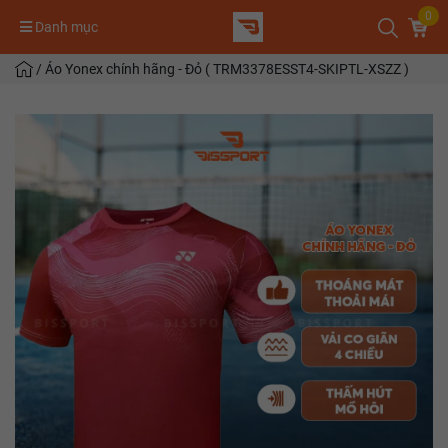
0
Danh mục
/
Áo Yonex chính hãng - Đỏ ( TRM3378ESST4-SKIPTL-XSZZ )