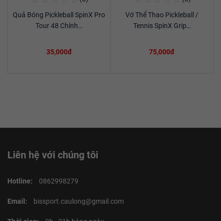
Mua Ngay
Mua Ngay
Quả Bóng Pickleball SpinX Pro
Vớ Thể Thao Pickleball /
Xem chi tiết
Xem chi tiết
Tour 48 Chính…
Tennis SpinX Grip…
35,000đ
75,000đ
Liên hệ với chúng tôi
Hotline:
0862998279
Email:
bissport.caulong@gmail.com