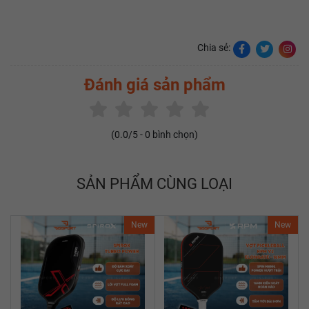
Chia sẻ:
Đánh giá sản phẩm
(
0.0
/5 -
0
bình chọn)
SẢN PHẨM CÙNG LOẠI
New
New