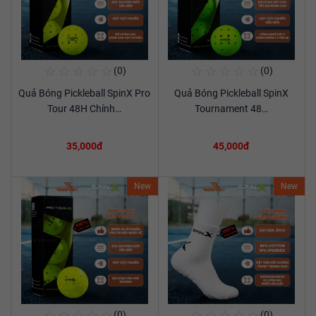
☆
☆
☆
☆
☆
☆
☆
☆
☆
☆
(0)
(0)
Mua Ngay
Mua Ngay
Quả Bóng Pickleball SpinX Pro
Quả Bóng Pickleball SpinX
Xem chi tiết
Xem chi tiết
Tour 48H Chính…
Tournament 48…
35,000đ
45,000đ
New
New
☆
☆
☆
☆
☆
☆
☆
☆
☆
☆
(0)
(0)