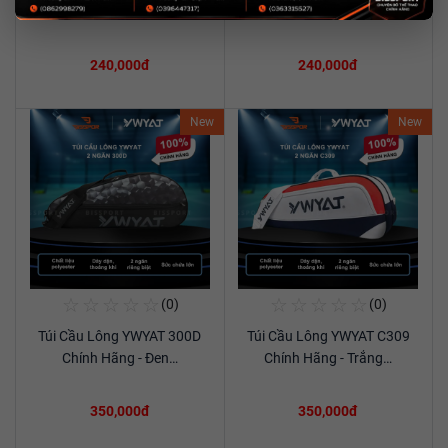
Xem chi tiết
Xem chi tiết
C201 Chính Hãng…
C201 Chính Hãng…
240,000đ
240,000đ
New
New
☆
☆
☆
☆
☆
☆
☆
☆
☆
☆
(0)
(0)
Mua Ngay
Mua Ngay
Túi Cầu Lông YWYAT 300D
Túi Cầu Lông YWYAT C309
Xem chi tiết
Xem chi tiết
Chính Hãng - Đen…
Chính Hãng - Trắng…
350,000đ
350,000đ