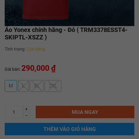
Áo Yonex chính hãng - Đỏ ( TRM3378ESST4-
SKIPTL-XSZZ )
Tình trạng:
Còn hàng
290,000 ₫
Giá bán:
M
L
XL
2XL
+
MUA NGAY
–
THÊM VÀO GIỎ HÀNG