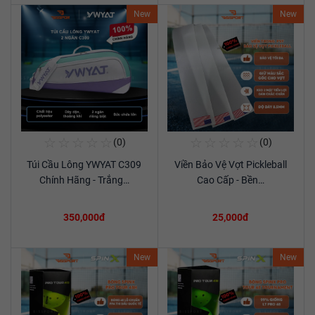
New
New
☆
☆
☆
☆
☆
☆
☆
☆
☆
☆
(0)
(0)
Mua Ngay
Mua Ngay
Túi Cầu Lông YWYAT C309
Viền Bảo Vệ Vợt Pickleball
Xem chi tiết
Xem chi tiết
Chính Hãng - Trắng…
Cao Cấp - Bền…
350,000đ
25,000đ
New
New